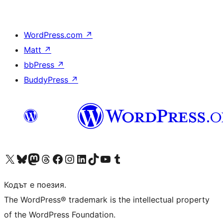
WordPress.com
↗
Matt
↗
bbPress
↗
BuddyPress
↗
Visit our X (formerly Twitter) account
Visit our Bluesky account
Visit our Mastodon account
Visit our Threads account
Посетете нашата страница във Facebook
Посетете нашия профил в Instagram
Посетете нашия профил в LinkedIn
Visit our TikTok account
Visit our YouTube channel
Visit our Tumblr account
Кодът е поезия.
The WordPress® trademark is the intellectual property
of the WordPress Foundation.