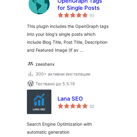
OpenGraph Tags
for Single Posts
общо
(1
)
оценки
This plugin includes the OpenGraph tags
into your blog's single posts which
include Blog Title, Post Title, Description
and Featured Image (if av …
zeeshanx
300+ активни инсталации
Тествано до 5.5.19
Lana SEO
общо
(2
)
оценки
Search Engine Optimization with
automatic generation