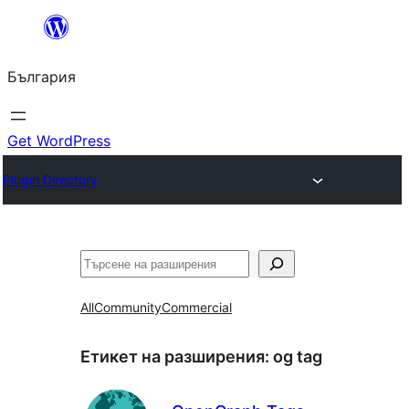
Към
съдържанието
България
Get WordPress
Plugin Directory
Търсене
All
Community
Commercial
Етикет на разширения:
og tag