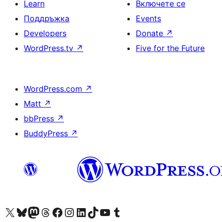
Learn
Включете се
Поддръжка
Events
Developers
Donate
↗
WordPress.tv
↗
Five for the Future
WordPress.com
↗
Matt
↗
bbPress
↗
BuddyPress
↗
Visit our X (formerly Twitter) account
Visit our Bluesky account
Visit our Mastodon account
Visit our Threads account
Посетете нашата страница във Facebook
Посетете нашия профил в Instagram
Посетете нашия профил в LinkedIn
Visit our TikTok account
Visit our YouTube channel
Visit our Tumblr account