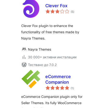
Clever Fox
общо
(5
)
оценки
Clever Fox plugin to enhance the
functionality of free themes made by
Nayra Themes.
Nayra Themes
30 000+ активни инсталации
Тествано до 7.0.2
eCommerce
Companion
общо
(1
)
оценки
eCommerce Companion plugin only for
Seller Themes. Its fully WooCommerce