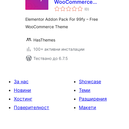
WooCommerce
общо
Theme 99fy
(0
)
оценки
Extension
Elementor Addon Pack For 99fy – Free
WooCommerce Theme
HasThemes
100+ активни инсталации
Тествано до 6.7.5
За нас
Showcase
Новини
Теми
Хостинг
Разширения
Поверителност
Макети