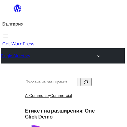
Към
съдържанието
България
Get WordPress
Plugin Directory
Търсене
All
Community
Commercial
Етикет на разширения:
One
Click Demo