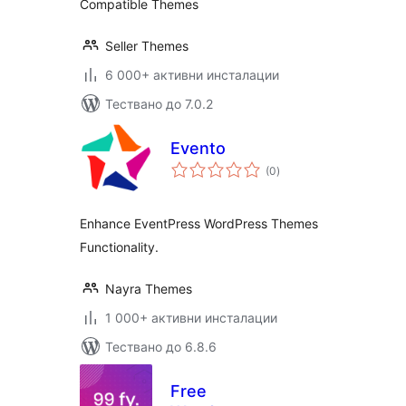
Compatible Themes
Seller Themes
6 000+ активни инсталации
Тествано до 7.0.2
Evento
общо
(0
)
оценки
Enhance EventPress WordPress Themes
Functionality.
Nayra Themes
1 000+ активни инсталации
Тествано до 6.8.6
Free