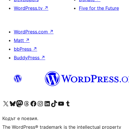
WordPress.tv
↗
Five for the Future
WordPress.com
↗
Matt
↗
bbPress
↗
BuddyPress
↗
Visit our X (formerly Twitter) account
Visit our Bluesky account
Visit our Mastodon account
Visit our Threads account
Посетете нашата страница във Facebook
Посетете нашия профил в Instagram
Посетете нашия профил в LinkedIn
Visit our TikTok account
Visit our YouTube channel
Visit our Tumblr account
Кодът е поезия.
The WordPress® trademark is the intellectual property