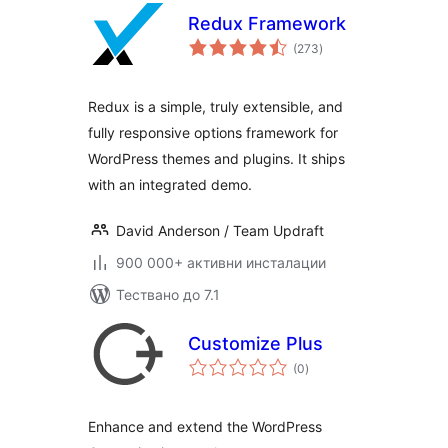
Redux Framework
общо
(273
)
оценки
Redux is a simple, truly extensible, and
fully responsive options framework for
WordPress themes and plugins. It ships
with an integrated demo.
David Anderson / Team Updraft
900 000+ активни инсталации
Тествано до 7.1
Customize Plus
общо
(0
)
оценки
Enhance and extend the WordPress