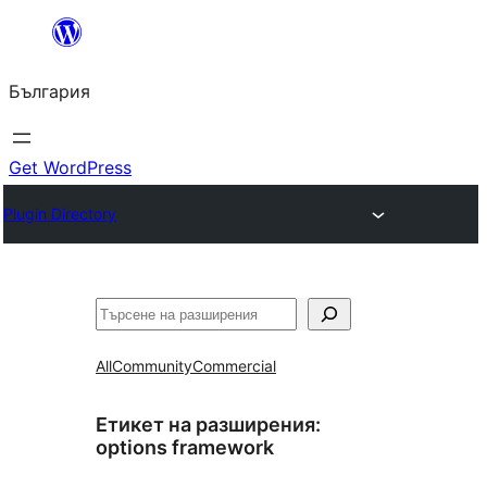
Към
съдържанието
България
Get WordPress
Plugin Directory
Търсене
All
Community
Commercial
Етикет на разширения:
options framework