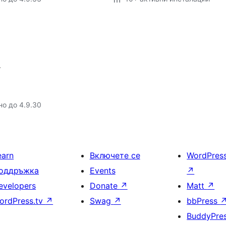
.
но до 4.9.30
earn
Включете се
WordPres
оддръжка
Events
↗
evelopers
Donate
↗
Matt
↗
ordPress.tv
↗
Swag
↗
bbPress
BuddyPre