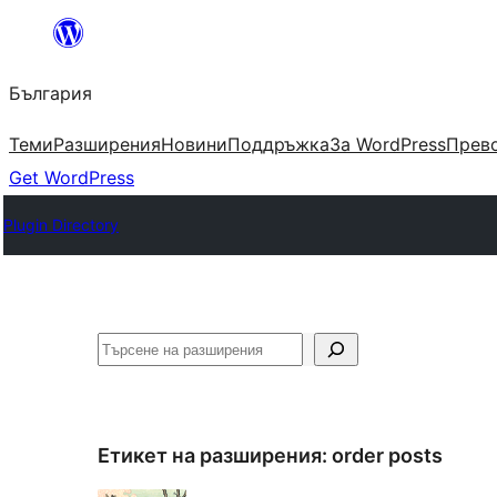
Към
съдържанието
България
Теми
Разширения
Новини
Поддръжка
За WordPress
Прево
Get WordPress
Plugin Directory
Търсене
Етикет на разширения:
order posts