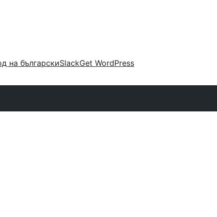
д на български
Slack
Get WordPress