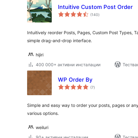
Intuitive Custom Post Order
общо
(140
)
оценки
Intuitively reorder Posts, Pages, Custom Post Types, T
simple drag-and-drop interface.
hijiri
400 000+ активни инсталации
Тества
WP Order By
общо
(7
)
оценки
Simple and easy way to order your posts, pages or any
various options.
weiluri
90+ активни инсталации
Тества