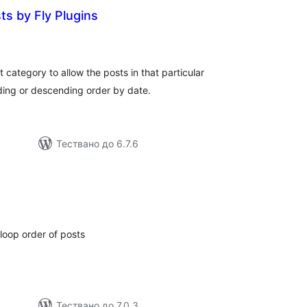
s by Fly Plugins
общо
ценки
t category to allow the posts in that particular
ding or descending order by date.
Тествано до 6.7.6
бщо
ценки
loop order of posts
Тествано до 7.0.3