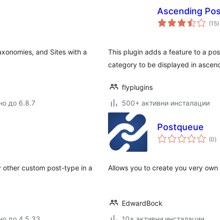
Ascending Post
(15
)
о
axonomies, and Sites with a
This plugin adds a feature to a pos
category to be displayed in ascen
flyplugins
но до 6.8.7
500+ активни инсталации
Postqueue
о
(0
)
о
 other custom post-type in a
Allows you to create you very own 
EdwardBock
но до 4.5.33
10+ активни инсталации