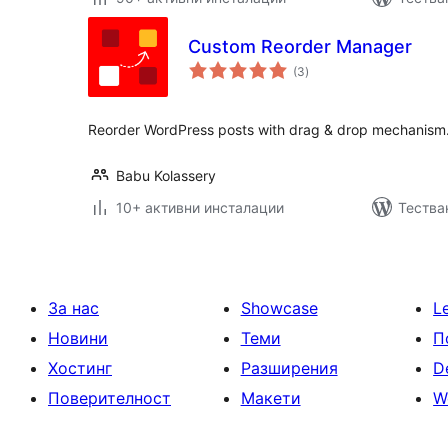
Custom Reorder Manager
общо
(3
)
оценки
Reorder WordPress posts with drag & drop mechanism
Babu Kolassery
10+ активни инсталации
Тества
За нас
Showcase
L
Новини
Теми
П
Хостинг
Разширения
D
Поверителност
Макети
W