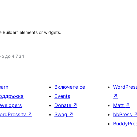
e Builder" elements or widgets.
но до 4.7.34
earn
Включете се
WordPres
оддръжка
Events
↗
evelopers
Donate
↗
Matt
↗
ordPress.tv
↗
Swag
↗
bbPress
BuddyPre