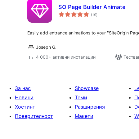
SO Page Builder Animate
общо
(19
)
оценки
Easily add entrance animations to your "SiteOrigin Pag
Joseph G.
4 000+ активни инсталации
Тества
За нас
Showcase
L
Новини
Теми
П
Хостинг
Разширения
D
Поверителност
Макети
W