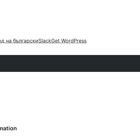
д на български
Slack
Get WordPress
mation