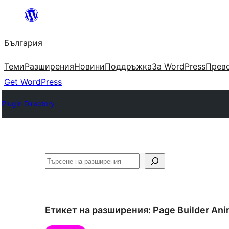
Към
съдържанието
България
Теми
Разширения
Новини
Поддръжка
За WordPress
Прево
Get WordPress
Plugin Directory
Търсене
Етикет на разширения:
Page Builder Ani