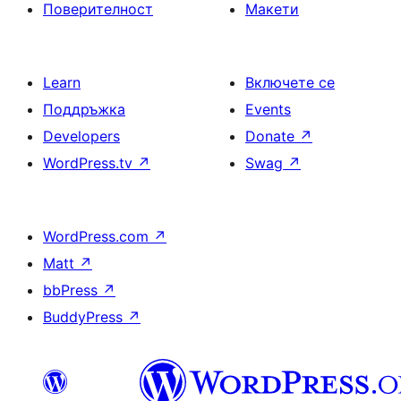
Поверителност
Макети
Learn
Включете се
Поддръжка
Events
Developers
Donate
↗
WordPress.tv
↗
Swag
↗
WordPress.com
↗
Matt
↗
bbPress
↗
BuddyPress
↗