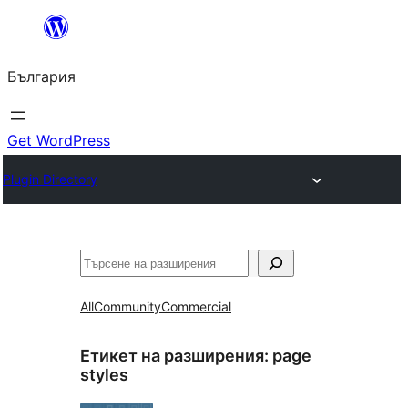
Към
съдържанието
България
Get WordPress
Plugin Directory
Търсене
All
Community
Commercial
Етикет на разширения:
page
styles