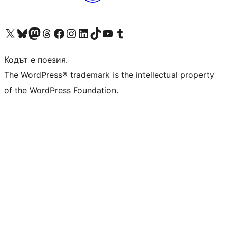
Visit our X (formerly Twitter) account
Visit our Bluesky account
Visit our Mastodon account
Visit our Threads account
Посетете нашата страница във Facebook
Посетете нашия профил в Instagram
Посетете нашия профил в LinkedIn
Visit our TikTok account
Visit our YouTube channel
Visit our Tumblr account
Кодът е поезия.
The WordPress® trademark is the intellectual property
of the WordPress Foundation.