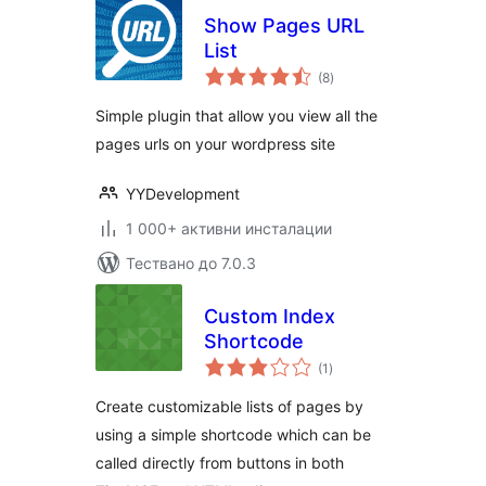
Show Pages URL
List
общо
(8
)
оценки
Simple plugin that allow you view all the
pages urls on your wordpress site
YYDevelopment
1 000+ активни инсталации
Тествано до 7.0.3
Custom Index
Shortcode
общо
(1
)
оценки
Create customizable lists of pages by
using a simple shortcode which can be
called directly from buttons in both