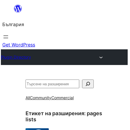
Към
съдържанието
България
Get WordPress
Plugin Directory
Търсене
All
Community
Commercial
Етикет на разширения:
pages
lists