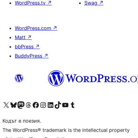
WordPress.tv
↗
Swag
↗
WordPress.com
↗
Matt
↗
bbPress
↗
BuddyPress
↗
Visit our X (formerly Twitter) account
Visit our Bluesky account
Visit our Mastodon account
Visit our Threads account
Посетете нашата страница във Facebook
Посетете нашия профил в Instagram
Посетете нашия профил в LinkedIn
Visit our TikTok account
Visit our YouTube channel
Visit our Tumblr account
Кодът е поезия.
The WordPress® trademark is the intellectual property