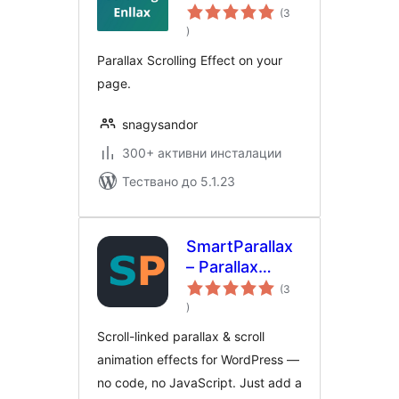
Enllax.js
(3
общо
)
оценки
Parallax Scrolling Effect on your
page.
snagysandor
300+ активни инсталации
Тествано до 5.1.23
SmartParallax
– Parallax
Scroll Effects
(3
общо
& Scroll
)
оценки
Animations
Scroll-linked parallax & scroll
animation effects for WordPress —
no code, no JavaScript. Just add a