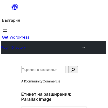
Към
съдържанието
България
Get WordPress
Plugin Directory
Търсене
All
Community
Commercial
Етикет на разширения:
Parallax Image