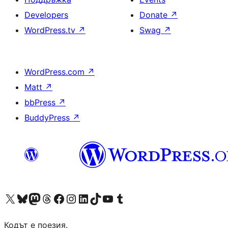
Developers
Donate
↗
WordPress.tv
↗
Swag
↗
WordPress.com
↗
Matt
↗
bbPress
↗
BuddyPress
↗
Visit our X (formerly Twitter) account
Visit our Bluesky account
Visit our Mastodon account
Visit our Threads account
Посетете нашата страница във Facebook
Посетете нашия профил в Instagram
Посетете нашия профил в LinkedIn
Visit our TikTok account
Visit our YouTube channel
Visit our Tumblr account
Кодът е поезия.