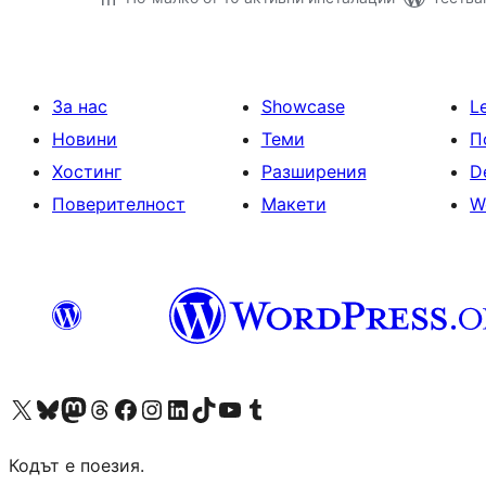
За нас
Showcase
L
Новини
Теми
П
Хостинг
Разширения
D
Поверителност
Макети
W
Visit our X (formerly Twitter) account
Visit our Bluesky account
Visit our Mastodon account
Visit our Threads account
Посетете нашата страница във Facebook
Посетете нашия профил в Instagram
Посетете нашия профил в LinkedIn
Visit our TikTok account
Visit our YouTube channel
Visit our Tumblr account
Кодът е поезия.