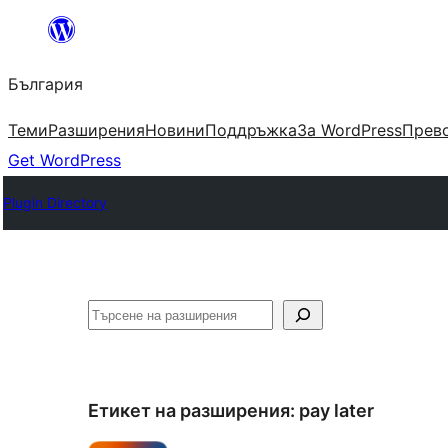
Към
съдържанието
България
Теми
Разширения
Новини
Поддръжка
За WordPress
Прево
Get WordPress
Plugin Directory
Търсене
Етикет на разширения:
pay later