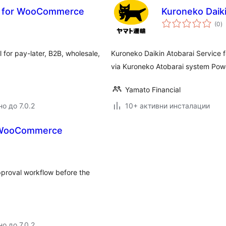
t for WooCommerce
Kuroneko Daiki
о
(0
)
о
 for pay-later, B2B, wholesale,
Kuroneko Daikin Atobarai Service f
via Kuroneko Atobarai system P
Yamato Financial
о до 7.0.2
10+ активни инсталации
r WooCommerce
roval workflow before the
о до 7.0.2