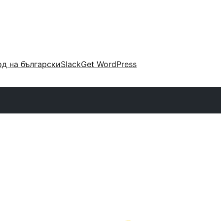
д на български
Slack
Get WordPress