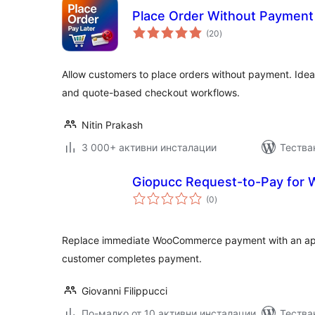
Place Order Without Paymen
общо
(20
)
оценки
Allow customers to place orders without payment. Ideal
and quote-based checkout workflows.
Nitin Prakash
3 000+ активни инсталации
Тестван
Giopucc Request-to-Pay fo
общо
(0
)
оценки
Replace immediate WooCommerce payment with an app
customer completes payment.
Giovanni Filippucci
По-малко от 10 активни инсталации
Тестван