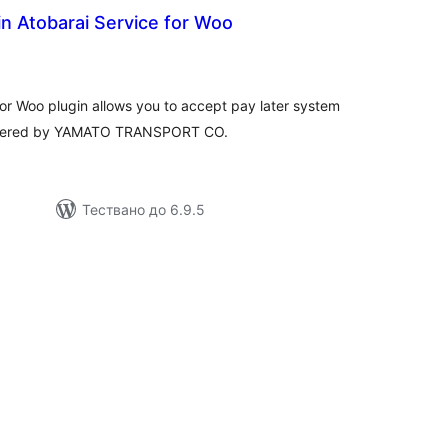
n Atobarai Service for Woo
бщо
ценки
or Woo plugin allows you to accept pay later system
owered by YAMATO TRANSPORT CO.
Тествано до 6.9.5