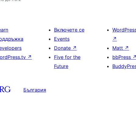
earn
Включете се
WordPres
оддръжка
Events
↗
evelopers
Donate
↗
Matt
↗
ordPress.tv
↗
Five for the
bbPress
Future
BuddyPre
България