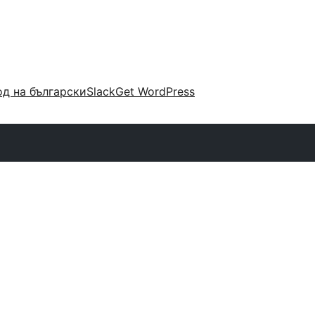
д на български
Slack
Get WordPress