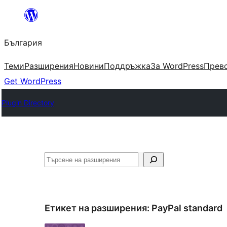
Към
съдържанието
България
Теми
Разширения
Новини
Поддръжка
За WordPress
Прево
Get WordPress
Plugin Directory
Търсене
Етикет на разширения:
PayPal standard