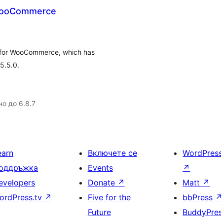
 WooCommerce
 for WooCommerce, which has
5.5.0.
но до 6.8.7
earn
Включете се
WordPres
оддръжка
Events
↗
evelopers
Donate
↗
Matt
↗
ordPress.tv
↗
Five for the
bbPress
Future
BuddyPre