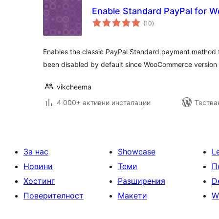
Enable Standard PayPal for
общо
(10
)
оценки
Enables the classic PayPal Standard payment method
been disabled by default since WooCommerce version 
vikcheema
4 000+ активни инсталации
Тества
За нас
Showcase
L
Новини
Теми
П
Хостинг
Разширения
D
Поверителност
Макети
W