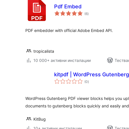
Pdf Embed
общо
(6
)
оценки
PDF embedder with official Adobe Embed API.
tropicalista
10 000+ активни инсталации
Тестван
kitpdf | WordPress Gutenberg
общо
(0
)
оценки
WordPress Gutenberg PDF viewer blocks helps you u
documents to gutenberg blocks quickly and easily and
KitBug
10+ активни инсталации
Тества