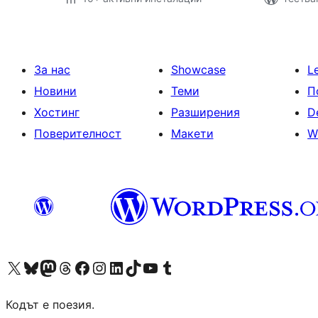
За нас
Showcase
L
Новини
Теми
П
Хостинг
Разширения
D
Поверителност
Макети
W
Visit our X (formerly Twitter) account
Visit our Bluesky account
Visit our Mastodon account
Visit our Threads account
Посетете нашата страница във Facebook
Посетете нашия профил в Instagram
Посетете нашия профил в LinkedIn
Visit our TikTok account
Visit our YouTube channel
Visit our Tumblr account
Кодът е поезия.