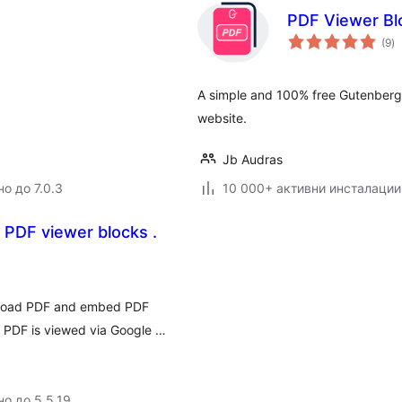
PDF Viewer Bl
о
(9
)
о
A simple and 100% free Gutenberg 
website.
Jb Audras
о до 7.0.3
10 000+ активни инсталации
 PDF viewer blocks .
pload PDF and embed PDF
 PDF is viewed via Google …
но до 5.5.19