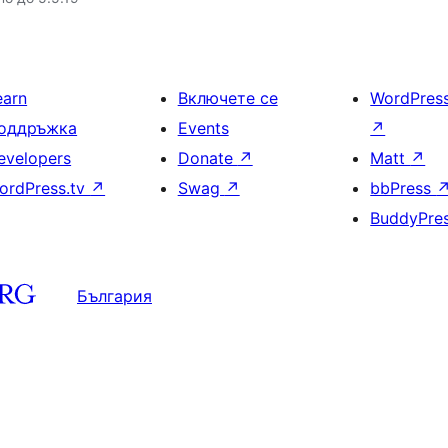
earn
Включете се
WordPres
оддръжка
Events
↗
evelopers
Donate
↗
Matt
↗
ordPress.tv
↗
Swag
↗
bbPress
BuddyPre
България