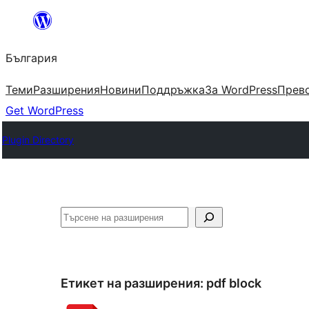
Към
съдържанието
България
Теми
Разширения
Новини
Поддръжка
За WordPress
Прево
Get WordPress
Plugin Directory
Търсене
Етикет на разширения:
pdf block