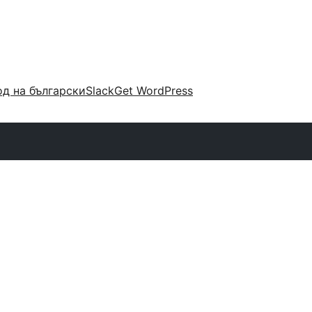
д на български
Slack
Get WordPress