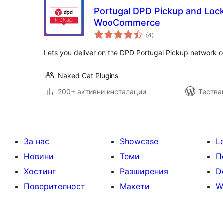
Portugal DPD Pickup and Lock
WooCommerce
общо
(4
)
оценки
Lets you deliver on the DPD Portugal Pickup network of
Naked Cat Plugins
200+ активни инсталации
Тестван
За нас
Showcase
L
Новини
Теми
П
Хостинг
Разширения
D
Поверителност
Макети
W