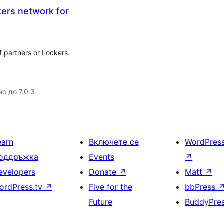
ers network for
 partners or Lockers.
о до 7.0.3
earn
Включете се
WordPres
оддръжка
Events
↗
evelopers
Donate
↗
Matt
↗
ordPress.tv
↗
Five for the
bbPress
Future
BuddyPre