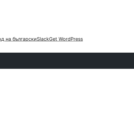
д на български
Slack
Get WordPress