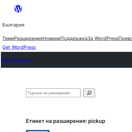
Към
съдържанието
България
Теми
Разширения
Новини
Поддръжка
За WordPress
Прево
Get WordPress
Plugin Directory
Търсене
Етикет на разширения:
pickup