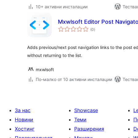
10+ активни инсталации
Тестван
Mxwlsoft Editor Post Navigat
общо
(0
)
оценки
Adds previous/next post navigation links to the post ed
without returning to the list.
mxwlsoft
По-малко от 10 активни инсталации
Тестван
За нас
Showcase
L
Новини
Теми
П
Хостинг
Разширения
D