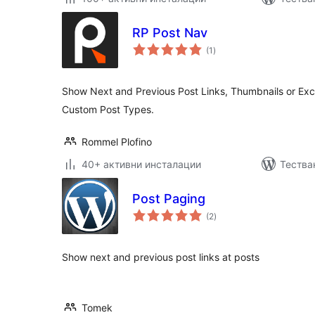
RP Post Nav
общо
(1
)
оценки
Show Next and Previous Post Links, Thumbnails or Exc
Custom Post Types.
Rommel Plofino
40+ активни инсталации
Тества
Post Paging
общо
(2
)
оценки
Show next and previous post links at posts
Tomek