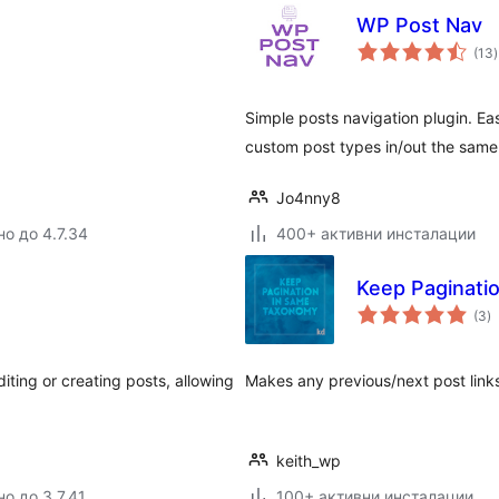
WP Post Nav
(13
)
Simple posts navigation plugin. E
custom post types in/out the same
Jo4nny8
но до 4.7.34
400+ активни инсталации
Keep Paginati
о
(3
)
о
iting or creating posts, allowing
Makes any previous/next post link
keith_wp
о до 3.7.41
100+ активни инсталации