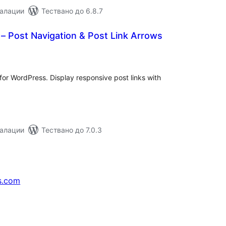
талации
Тествано до 6.8.7
– Post Navigation & Post Link Arrows
бщо
ценки
for WordPress. Display responsive post links with
талации
Тествано до 7.0.3
s.com