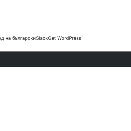
д на български
Slack
Get WordPress