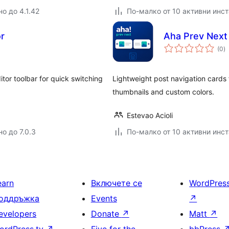
о до 4.1.42
По-малко от 10 активни инс
or
Aha Prev Next 
о
(0
)
о
itor toolbar for quick switching
Lightweight post navigation cards 
thumbnails and custom colors.
Estevao Acioli
о до 7.0.3
По-малко от 10 активни инс
earn
Включете се
WordPres
оддръжка
Events
↗
evelopers
Donate
↗
Matt
↗