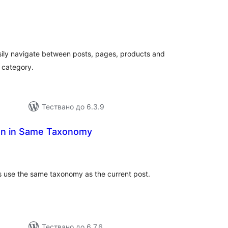
общо
оценки
asily navigate between posts, pages, products and
 category.
Тествано до 6.3.9
on in Same Taxonomy
бщо
ценки
s use the same taxonomy as the current post.
Тествано до 6.7.6