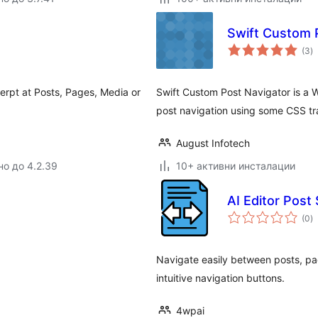
Swift Custom 
о
(3
)
о
erpt at Posts, Pages, Media or
Swift Custom Post Navigator is a 
post navigation using some CSS tr
August Infotech
но до 4.2.39
10+ активни инсталации
AI Editor Post
о
(0
)
о
Navigate easily between posts, pa
intuitive navigation buttons.
4wpai