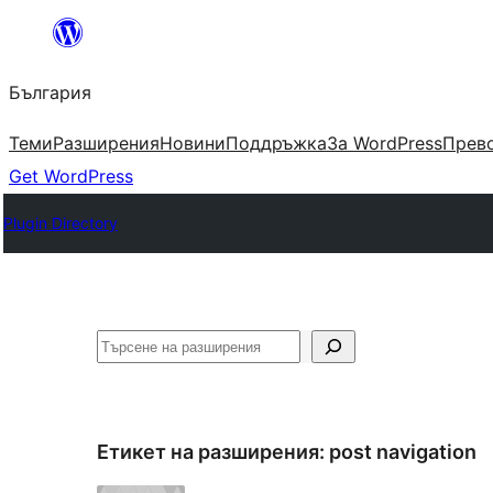
Към
съдържанието
България
Теми
Разширения
Новини
Поддръжка
За WordPress
Прево
Get WordPress
Plugin Directory
Търсене
Етикет на разширения:
post navigation