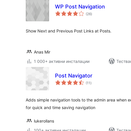
WP Post Navigation
общо
(26
)
оценки
Show Next and Previous Post Links at Posts.
Anas Mir
1 000+ активни инсталации
Тества
Post Navigator
общо
(11
)
оценки
Adds simple navigation tools to the admin area when ed
for quick and time saving navigation
lukerollans
100+ активни инсталации
Тестван