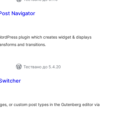
Post Navigator
бщо
ценки
WordPress plugin which creates widget & displays
ansforms and transitions.
Тествано до 5.4.20
 Switcher
бщо
ценки
ges, or custom post types in the Gutenberg editor via