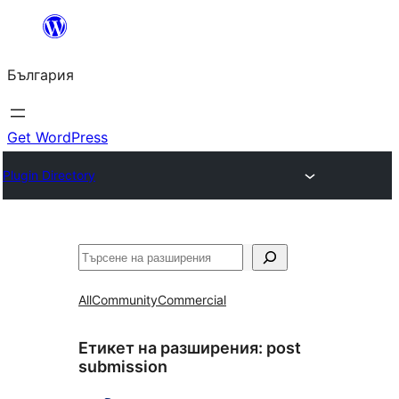
Към
съдържанието
България
Get WordPress
Plugin Directory
Търсене
All
Community
Commercial
Етикет на разширения:
post
submission