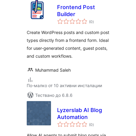
Frontend Post
Builder
общо
(0
)
оценки
Create WordPress posts and custom post
types directly from a frontend form. Ideal
for user-generated content, guest posts,
and custom workflows.
Muhammad Saleh
По-малко от 10 активни инсталации
Тествано до 6.8.6
Lyzerslab AI Blog
Automation
общо
(0
)
оценки
Allow AI agents to submit blog posts via