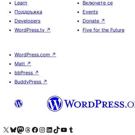
Learn
Включете се
Поддръжка
Events
Developers
Donate
↗
WordPress.tv
↗
Five for the Future
WordPress.com
↗
Matt
↗
bbPress
↗
BuddyPress
↗
Visit our X (formerly Twitter) account
Visit our Bluesky account
Visit our Mastodon account
Visit our Threads account
Посетете нашата страница във Facebook
Посетете нашия профил в Instagram
Посетете нашия профил в LinkedIn
Visit our TikTok account
Visit our YouTube channel
Visit our Tumblr account