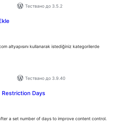
Тествано до 3.5.2
Ekle
бщо
ценки
com altyapısını kullanarak istediğiniz kategorilerde
Тествано до 3.9.40
 Restriction Days
бщо
ценки
after a set number of days to improve content control.