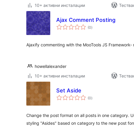
10+ активни инсталации
Тества
Ajax Comment Posting
общо
(0
)
оценки
Ajaxify commenting with the MooTools JS Framework- 
howellalexander
10+ активни инсталации
Тества
Set Aside
общо
(0
)
оценки
Change the post format on all posts in one category. 
styling "Asides" based on category to the new post for