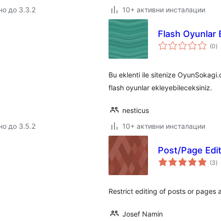
но до 3.3.2
10+ активни инсталации
Flash Oyunlar 
о
(0
)
о
Bu eklenti ile sitenize OyunSokagi.
flash oyunlar ekleyebileceksiniz.
nesticus
но до 3.5.2
10+ активни инсталации
Post/Page Edit
о
(3
)
о
Restrict editing of posts or pages 
Josef Namin