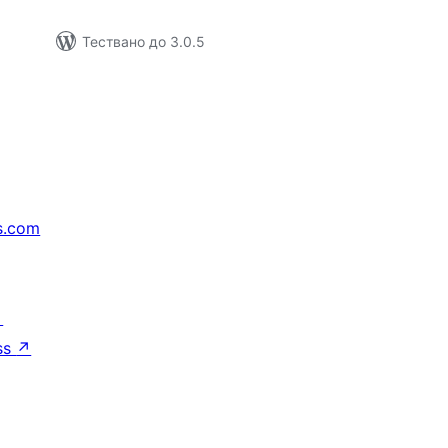
Тествано до 3.0.5
s.com
↗
ss
↗