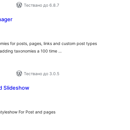
Тествано до 6.8.7
nager
бщо
ценки
mies for posts, pages, links and custom post types
 adding taxonomies a 100 time …
Тествано до 3.0.5
ed Slideshow
бщо
енки
styleshow For Post and pages