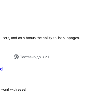
бщо
ценки
 users, and as a bonus the ability to list subpages.
Тествано до 3.2.1
Ad
бщо
ценки
 want with ease!