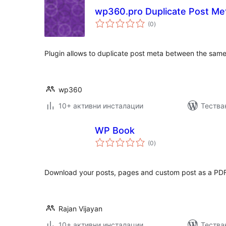
wp360.pro Duplicate Post Me
общо
(0
)
оценки
Plugin allows to duplicate post meta between the same
wp360
10+ активни инсталации
Тества
WP Book
общо
(0
)
оценки
Download your posts, pages and custom post as a PDF 
Rajan Vijayan
10+ активни инсталации
Тества