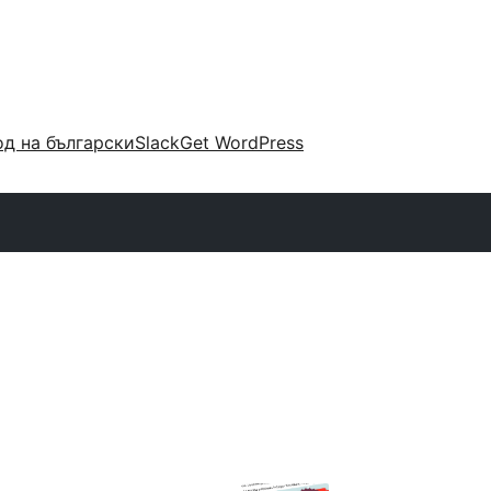
д на български
Slack
Get WordPress