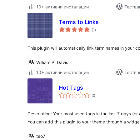
10+ активни инсталации
Тества
Terms to Links
общо
(1
)
оценки
This plugin will automatically link term names in your co
William P. Davis
10+ активни инсталации
Тестван
Hot Tags
общо
(0
)
оценки
Description: Your most used tags in the last 7 days (or 
You can add this plugin to your theme through a widge
teo7