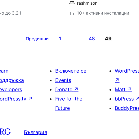
rashmisoni
о до 3.2.1
10+ активни инсталации
1
48
49
Предишни
…
earn
Включете се
WordPres
оддръжка
Events
↗
evelopers
Donate
↗
Matt
↗
ordPress.tv
↗
Five for the
bbPress
Future
BuddyPre
България