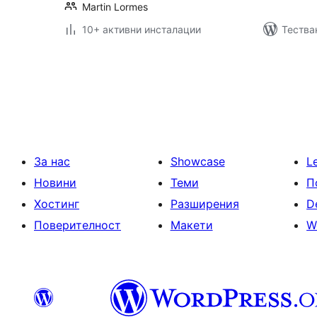
Martin Lormes
10+ активни инсталации
Тестван
Разделяне
на
публикациите
на
страници
За нас
Showcase
L
Новини
Теми
П
Хостинг
Разширения
D
Поверителност
Макети
W