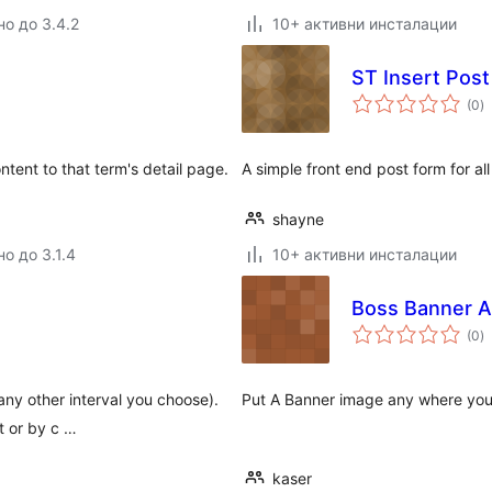
но до 3.4.2
10+ активни инсталации
ST Insert Post
о
(0
)
о
ntent to that term's detail page.
A simple front end post form for all
shayne
о до 3.1.4
10+ активни инсталации
Boss Banner 
о
(0
)
о
any other interval you choose).
Put A Banner image any where you
t or by c …
kaser