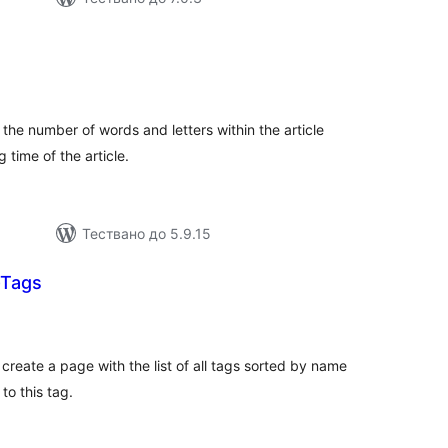
бщо
енки
the number of words and letters within the article
time of the article.
Тествано до 5.9.15
-Tags
бщо
ценки
create a page with the list of all tags sorted by name
to this tag.