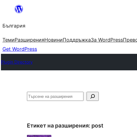
Към
съдържанието
България
Теми
Разширения
Новини
Поддръжка
За WordPress
Прево
Get WordPress
Plugin Directory
Търсене
Етикет на разширения:
post