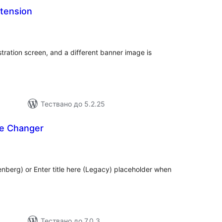
tension
бщо
ценки
tration screen, and a different banner image is
Тествано до 5.2.25
re Changer
бщо
енки
enberg) or Enter title here (Legacy) placeholder when
Тествано до 7.0.3