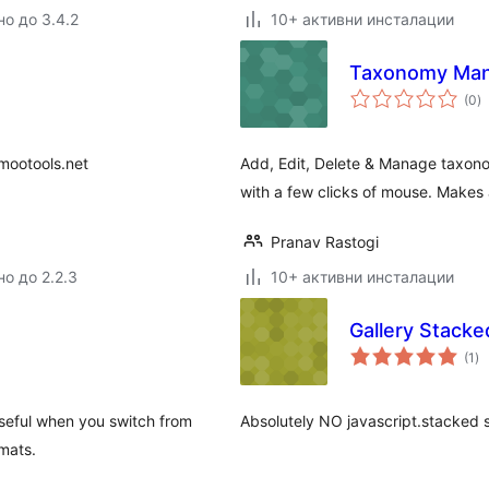
но до 3.4.2
10+ активни инсталации
Taxonomy Ma
о
(0
)
о
mootools.net
Add, Edit, Delete & Manage taxono
with a few clicks of mouse. Makes
Pranav Rastogi
но до 2.2.3
10+ активни инсталации
Gallery Stack
о
(1
)
оц
Useful when you switch from
Absolutely NO javascript.stacked 
mats.