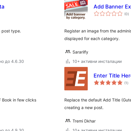
ta
Add Banner Ex
о
(0
)
о
 post type.
Register an image from the adminis
displayed for each category.
Sararilfy
но до 4.6.30
10+ активни инсталации
Enter Title He
о
(1
)
оц
Book in few clicks
Replace the default Add Title (Gut
creating a new post.
Tremi Dkhar
но до 4.9.30
10+ активни инсталации