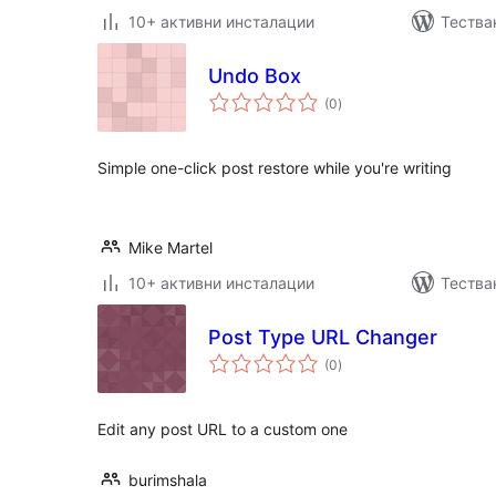
10+ активни инсталации
Тества
Undo Box
общо
(0
)
оценки
Simple one-click post restore while you're writing
Mike Martel
10+ активни инсталации
Тества
Post Type URL Changer
общо
(0
)
оценки
Edit any post URL to a custom one
burimshala