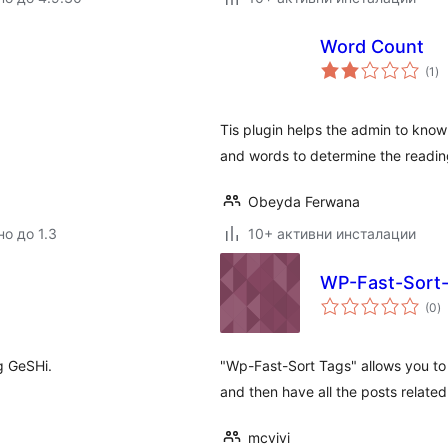
Word Count
о
(1
)
оц
Tis plugin helps the admin to know 
and words to determine the reading 
Obeyda Ferwana
но до 1.3
10+ активни инсталации
WP-Fast-Sort
о
(0
)
о
ng GeSHi.
"Wp-Fast-Sort Tags" allows you to 
and then have all the posts related 
mcvivi