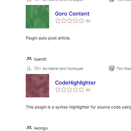
Goro Content
общо
(0
)
оценки
Plugin auto post article.
tuandt
10+ активни инсталации
Тества
CodeHighlighter
общо
(0
)
оценки
This plugin is a syntax highlighter for source code usi
iwongu