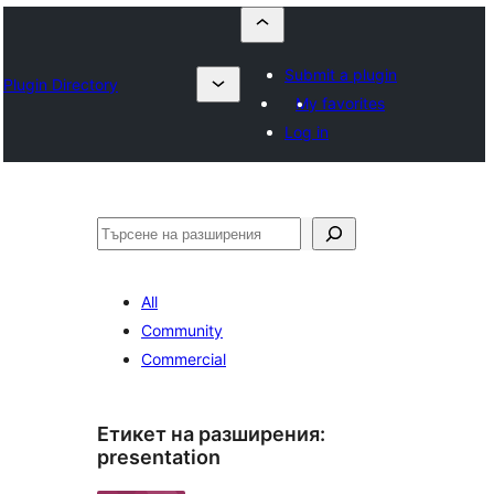
Submit a plugin
Plugin Directory
My favorites
Log in
Търсене
All
Community
Commercial
Етикет на разширения:
presentation