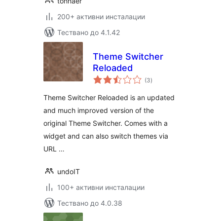
tonnaer
200+ активни инсталации
Тествано до 4.1.42
Theme Switcher
Reloaded
общо
(3
)
оценки
Theme Switcher Reloaded is an updated
and much improved version of the
original Theme Switcher. Comes with a
widget and can also switch themes via
URL …
undoIT
100+ активни инсталации
Тествано до 4.0.38