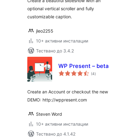
Create a beautiful slideshow with an
optional vertical scroller and fully
customizable caption.
jleo2255
10+ активни инсталации
Тествано до 3.4.2
WP Present – beta
общо
(4
)
оценки
Create an Account or checkout the new
DEMO: http://wppresent.com
Steven Word
10+ активни инсталации
Тествано до 4.1.42