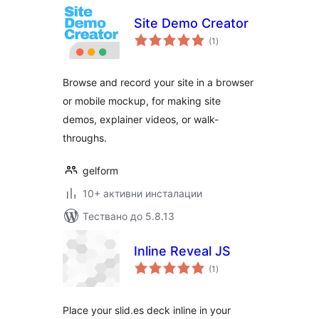
Site Demo Creator
общо
(1
)
оценки
Browse and record your site in a browser
or mobile mockup, for making site
demos, explainer videos, or walk-
throughs.
gelform
10+ активни инсталации
Тествано до 5.8.13
Inline Reveal JS
общо
(1
)
оценки
Place your slid.es deck inline in your