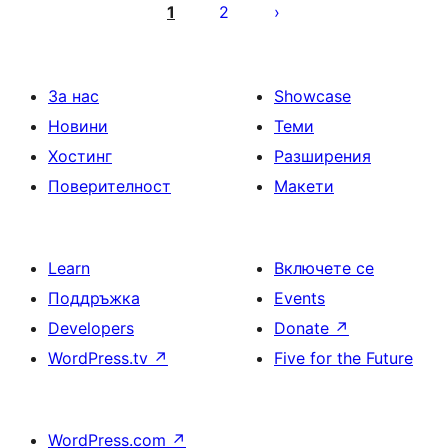
на
1
2
публикациите
на
страници
За нас
Showcase
Новини
Теми
Хостинг
Разширения
Поверителност
Макети
Learn
Включете се
Поддръжка
Events
Developers
Donate
↗
WordPress.tv
↗
Five for the Future
WordPress.com
↗