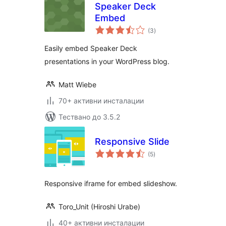
Speaker Deck
Embed
общо
(3
)
оценки
Easily embed Speaker Deck
presentations in your WordPress blog.
Matt Wiebe
70+ активни инсталации
Тествано до 3.5.2
Responsive Slide
общо
(5
)
оценки
Responsive iframe for embed slideshow.
Toro_Unit (Hiroshi Urabe)
40+ активни инсталации