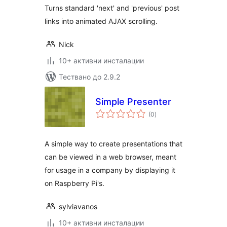
Turns standard 'next' and 'previous' post
links into animated AJAX scrolling.
Nick
10+ активни инсталации
Тествано до 2.9.2
Simple Presenter
общо
(0
)
оценки
A simple way to create presentations that
can be viewed in a web browser, meant
for usage in a company by displaying it
on Raspberry Pi's.
sylviavanos
10+ активни инсталации