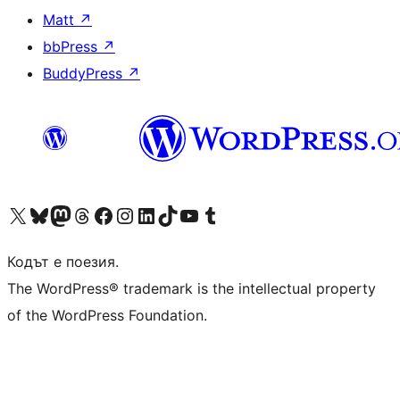
Matt
↗
bbPress
↗
BuddyPress
↗
Visit our X (formerly Twitter) account
Visit our Bluesky account
Visit our Mastodon account
Visit our Threads account
Посетете нашата страница във Facebook
Посетете нашия профил в Instagram
Посетете нашия профил в LinkedIn
Visit our TikTok account
Visit our YouTube channel
Visit our Tumblr account
Кодът е поезия.
The WordPress® trademark is the intellectual property
of the WordPress Foundation.