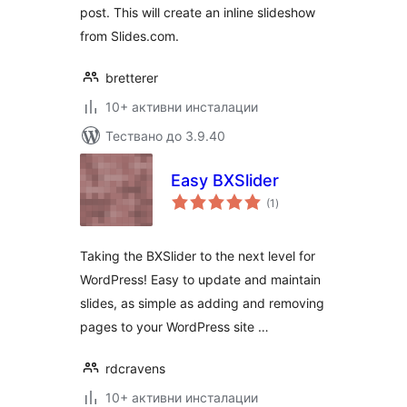
post. This will create an inline slideshow
from Slides.com.
bretterer
10+ активни инсталации
Тествано до 3.9.40
Easy BXSlider
общо
(1
)
оценки
Taking the BXSlider to the next level for
WordPress! Easy to update and maintain
slides, as simple as adding and removing
pages to your WordPress site …
rdcravens
10+ активни инсталации