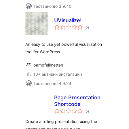
Тествано до 3.9.40
UVisualize!
общо
(0
)
оценки
An easy to use yet powerful visualization
tool for WordPress
pampfelimetten
10+ активни инсталации
Тествано до 4.9.29
Page Presentation
Shortcode
общо
(0
)
оценки
Create a rolling presentation using the
pages and posts on your site.