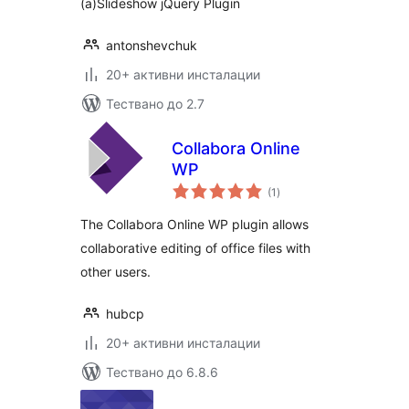
(a)Slideshow jQuery Plugin
antonshevchuk
20+ активни инсталации
Тествано до 2.7
Collabora Online
WP
общо
(1
)
оценки
The Collabora Online WP plugin allows
collaborative editing of office files with
other users.
hubcp
20+ активни инсталации
Тествано до 6.8.6