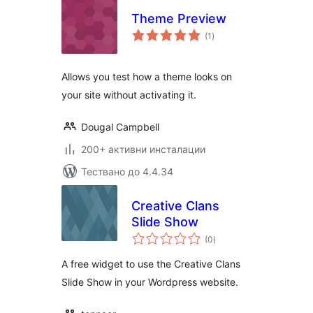
Theme Preview
общо
(1
)
оценки
Allows you test how a theme looks on
your site without activating it.
Dougal Campbell
200+ активни инсталации
Тествано до 4.4.34
Creative Clans
Slide Show
общо
(0
)
оценки
A free widget to use the Creative Clans
Slide Show in your Wordpress website.