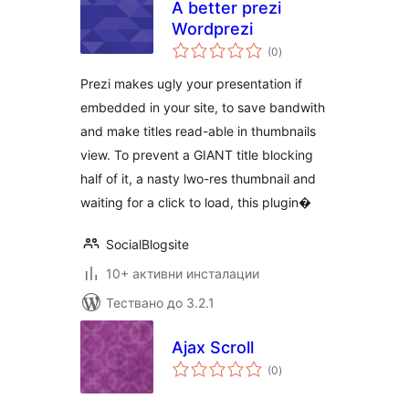
A better prezi
Wordprezi
общо
(0
)
оценки
Prezi makes ugly your presentation if
embedded in your site, to save bandwith
and make titles read-able in thumbnails
view. To prevent a GIANT title blocking
half of it, a nasty lwo-res thumbnail and
waiting for a click to load, this plugin�
SocialBlogsite
10+ активни инсталации
Тествано до 3.2.1
Ajax Scroll
общо
(0
)
оценки