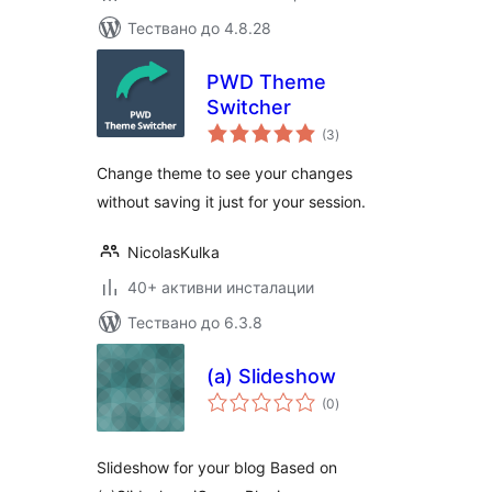
Тествано до 4.8.28
PWD Theme
Switcher
общо
(3
)
оценки
Change theme to see your changes
without saving it just for your session.
NicolasKulka
40+ активни инсталации
Тествано до 6.3.8
(a) Slideshow
общо
(0
)
оценки
Slideshow for your blog Based on