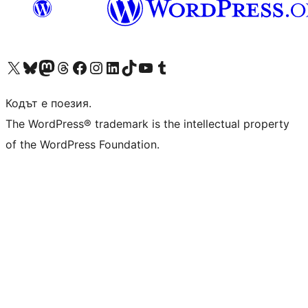
Visit our X (formerly Twitter) account
Visit our Bluesky account
Visit our Mastodon account
Visit our Threads account
Посетете нашата страница във Facebook
Посетете нашия профил в Instagram
Посетете нашия профил в LinkedIn
Visit our TikTok account
Visit our YouTube channel
Visit our Tumblr account
Кодът е поезия.
The WordPress® trademark is the intellectual property
of the WordPress Foundation.