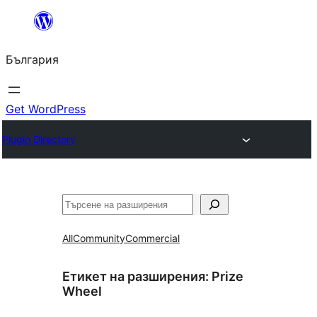
Към
съдържанието
България
Get WordPress
Plugin Directory
Търсене
All
Community
Commercial
Етикет на разширения:
Prize
Wheel