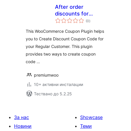
After order
discounts for
общо
woocommerce
(0
)
оценки
This WooCommerce Coupon Plugin helps
you to Create Discount Coupon Code for
your Regular Customer. This plugin
provides two ways to create coupon
code …
premiumwoo
10+ активни инсталации
Тествано до 5.2.25
За нас
Showcase
Новини
Теми