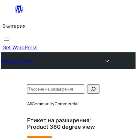
Към
съдържанието
България
Get WordPress
Plugin Directory
Търсене
All
Community
Commercial
Етикет на разширения:
Product 360 degree view