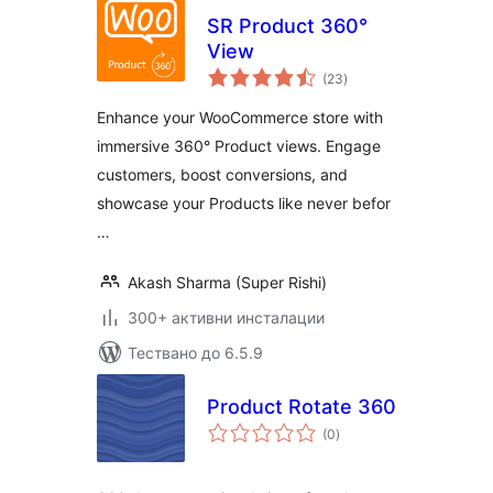
SR Product 360°
View
общо
(23
)
оценки
Enhance your WooCommerce store with
immersive 360° Product views. Engage
customers, boost conversions, and
showcase your Products like never befor
…
Akash Sharma (Super Rishi)
300+ активни инсталации
Тествано до 6.5.9
Product Rotate 360
общо
(0
)
оценки