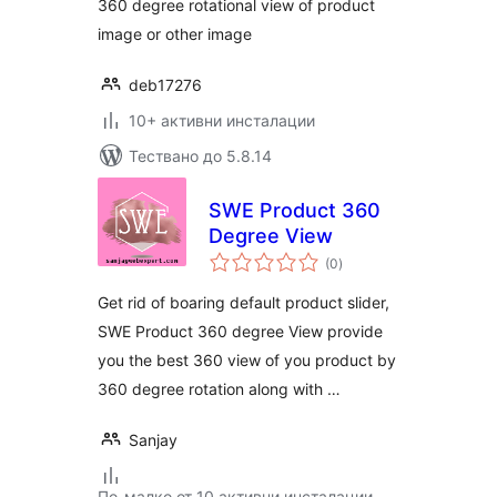
360 degree rotational view of product
image or other image
deb17276
10+ активни инсталации
Тествано до 5.8.14
SWE Product 360
Degree View
общо
(0
)
оценки
Get rid of boaring default product slider,
SWE Product 360 degree View provide
you the best 360 view of you product by
360 degree rotation along with …
Sanjay
По-малко от 10 активни инсталации