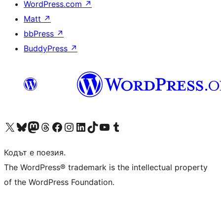
WordPress.com
↗
Matt
↗
bbPress
↗
BuddyPress
↗
Visit our X (formerly Twitter) account
Visit our Bluesky account
Visit our Mastodon account
Visit our Threads account
Посетете нашата страница във Facebook
Посетете нашия профил в Instagram
Посетете нашия профил в LinkedIn
Visit our TikTok account
Visit our YouTube channel
Visit our Tumblr account
Кодът е поезия.
The WordPress® trademark is the intellectual property
of the WordPress Foundation.