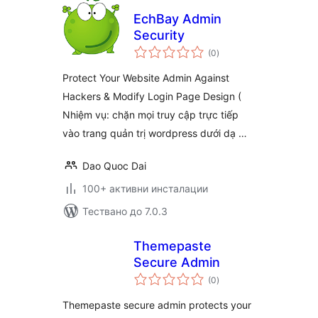
EchBay Admin
Security
общо
(0
)
оценки
Protect Your Website Admin Against
Hackers & Modify Login Page Design (
Nhiệm vụ: chặn mọi truy cập trực tiếp
vào trang quản trị wordpress dưới dạ …
Dao Quoc Dai
100+ активни инсталации
Тествано до 7.0.3
Themepaste
Secure Admin
общо
(0
)
оценки
Themepaste secure admin protects your