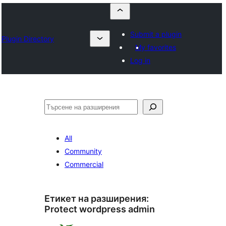
Submit a plugin
Plugin Directory
My favorites
Log in
Търсене
All
Community
Commercial
Етикет на разширения:
Protect wordpress admin