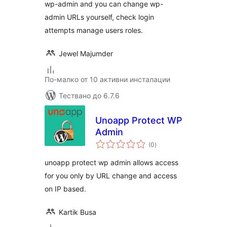
wp-admin and you can change wp-
admin URLs yourself, check login
attempts manage users roles.
Jewel Majumder
По-малко от 10 активни инсталации
Тествано до 6.7.6
Unoapp Protect WP
Admin
общо
(0
)
оценки
unoapp protect wp admin allows access
for you only by URL change and access
on IP based.
Kartik Busa