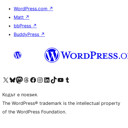
WordPress.com
↗
Matt
↗
bbPress
↗
BuddyPress
↗
Visit our X (formerly Twitter) account
Visit our Bluesky account
Visit our Mastodon account
Visit our Threads account
Посетете нашата страница във Facebook
Посетете нашия профил в Instagram
Посетете нашия профил в LinkedIn
Visit our TikTok account
Visit our YouTube channel
Visit our Tumblr account
Кодът е поезия.
The WordPress® trademark is the intellectual property
of the WordPress Foundation.