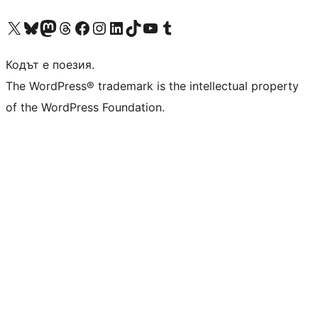
Visit our X (formerly Twitter) account
Visit our Bluesky account
Visit our Mastodon account
Visit our Threads account
Посетете нашата страница във Facebook
Посетете нашия профил в Instagram
Посетете нашия профил в LinkedIn
Visit our TikTok account
Visit our YouTube channel
Visit our Tumblr account
Кодът е поезия.
The WordPress® trademark is the intellectual property
of the WordPress Foundation.