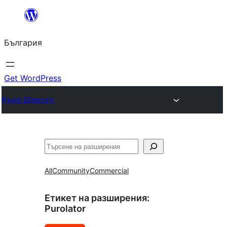
Към
съдържанието
България
Get WordPress
Plugin Directory
Търсене
All
Community
Commercial
Етикет на разширения:
Purolator