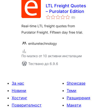
LTL Freight Quotes
– Purolator Edition
общо
(0
)
оценки
Real-time LTL freight quotes from
Purolator Freight. Fifteen day free trial.
enituretechnology
По-малко от 10 активни инсталации
Тествано до 6.9.6
За нас
Showcase
Новини
Теми
Хостинг
Разширения
Поверителност
Макети