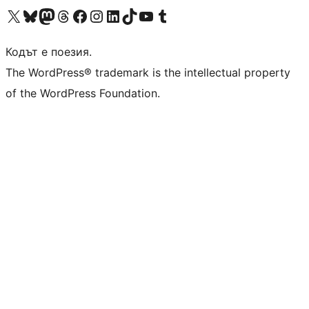
Visit our X (formerly Twitter) account
Visit our Bluesky account
Visit our Mastodon account
Visit our Threads account
Посетете нашата страница във Facebook
Посетете нашия профил в Instagram
Посетете нашия профил в LinkedIn
Visit our TikTok account
Visit our YouTube channel
Visit our Tumblr account
Кодът е поезия.
The WordPress® trademark is the intellectual property
of the WordPress Foundation.