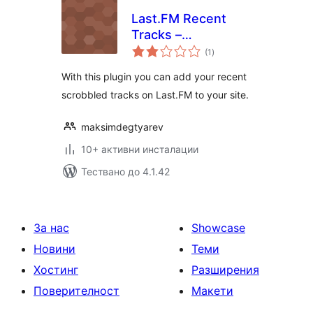
Last.FM Recent
Tracks –
общо
WordPress Plugin
(1
)
оценки
With this plugin you can add your recent
scrobbled tracks on Last.FM to your site.
maksimdegtyarev
10+ активни инсталации
Тествано до 4.1.42
За нас
Showcase
Новини
Теми
Хостинг
Разширения
Поверителност
Макети