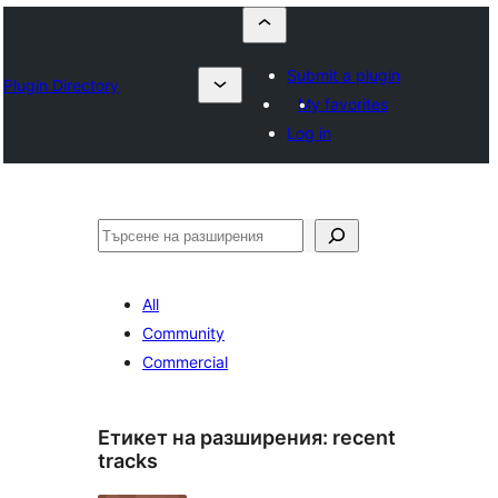
Submit a plugin
Plugin Directory
My favorites
Log in
Търсене
All
Community
Commercial
Етикет на разширения:
recent
tracks