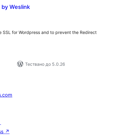
 by Weslink
бщо
ценки
le SSL for Wordpress and to prevent the Redirect
Тествано до 5.0.26
s.com
↗
ss
↗