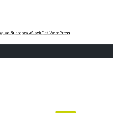
д на български
Slack
Get WordPress