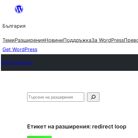
Към
съдържанието
България
Теми
Разширения
Новини
Поддръжка
За WordPress
Прево
Get WordPress
Plugin Directory
Търсене
Етикет на разширения:
redirect loop