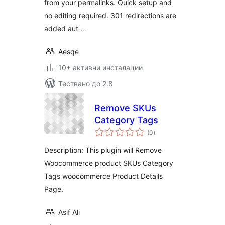
from your permalinks. Quick setup and
no editing required. 301 redirections are
added aut …
Aesqe
10+ активни инсталации
Тествано до 2.8
Remove SKUs
Category Tags
общо
(0
)
оценки
Description: This plugin will Remove
Woocommerce product SKUs Category
Tags woocommerce Product Details
Page.
Asif Ali