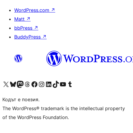
WordPress.com
↗
Matt
↗
bbPress
↗
BuddyPress
↗
Visit our X (formerly Twitter) account
Visit our Bluesky account
Visit our Mastodon account
Visit our Threads account
Посетете нашата страница във Facebook
Посетете нашия профил в Instagram
Посетете нашия профил в LinkedIn
Visit our TikTok account
Visit our YouTube channel
Visit our Tumblr account
Кодът е поезия.
The WordPress® trademark is the intellectual property
of the WordPress Foundation.