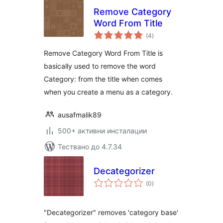
Remove Category
Word From Title
общо
(4
)
оценки
Remove Category Word From Title is
basically used to remove the word
Category: from the title when comes
when you create a menu as a category.
ausafmalik89
500+ активни инсталации
Тествано до 4.7.34
Decategorizer
общо
(0
)
оценки
"Decategorizer" removes 'category base'