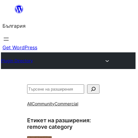
Към
съдържанието
България
Get WordPress
Plugin Directory
Търсене
All
Community
Commercial
Етикет на разширения:
remove category