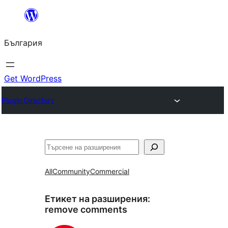
Към
съдържанието
България
Get WordPress
Plugin Directory
Търсене
All
Community
Commercial
Етикет на разширения:
remove comments