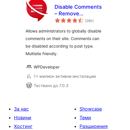
Disable Comments
– Remove
общо
Comments & Stop
(280
)
оценки
Spam [Multi-Site
Allows administrators to globally disable
Support]
comments on their site. Comments can
be disabled according to post type.
Multisite friendly.
WPDeveloper
1+ милион активни инсталации
Тествано до 7.0.3
За нас
Showcase
Новини
Теми
Хостинг
Разширения