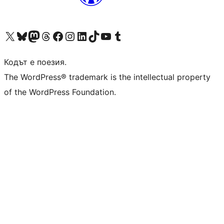
Visit our X (formerly Twitter) account
Visit our Bluesky account
Visit our Mastodon account
Visit our Threads account
Посетете нашата страница във Facebook
Посетете нашия профил в Instagram
Посетете нашия профил в LinkedIn
Visit our TikTok account
Visit our YouTube channel
Visit our Tumblr account
Кодът е поезия.
The WordPress® trademark is the intellectual property
of the WordPress Foundation.