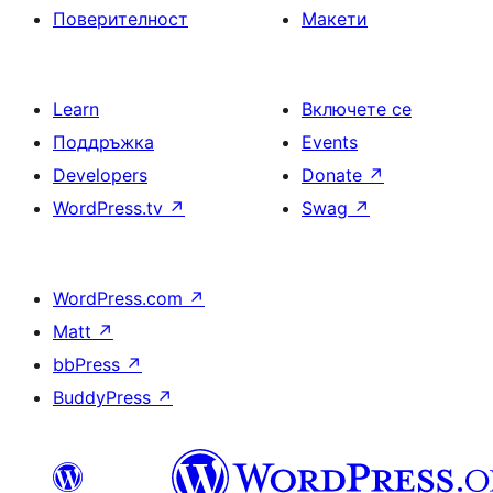
Поверителност
Макети
Learn
Включете се
Поддръжка
Events
Developers
Donate
↗
WordPress.tv
↗
Swag
↗
WordPress.com
↗
Matt
↗
bbPress
↗
BuddyPress
↗