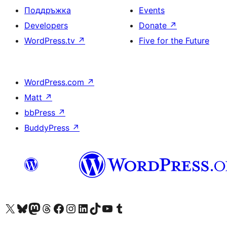
Поддръжка
Events
Developers
Donate
↗
WordPress.tv
↗
Five for the Future
WordPress.com
↗
Matt
↗
bbPress
↗
BuddyPress
↗
Visit our X (formerly Twitter) account
Visit our Bluesky account
Visit our Mastodon account
Visit our Threads account
Посетете нашата страница във Facebook
Посетете нашия профил в Instagram
Посетете нашия профил в LinkedIn
Visit our TikTok account
Visit our YouTube channel
Visit our Tumblr account