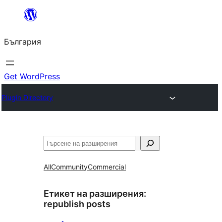
Към
съдържанието
България
Get WordPress
Plugin Directory
Търсене
All
Community
Commercial
Етикет на разширения:
republish posts