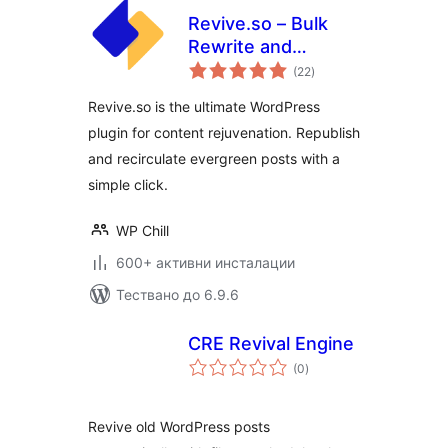
Revive.so – Bulk
Rewrite and
общо
Republish Blog
(22
)
оценки
Posts
Revive.so is the ultimate WordPress
plugin for content rejuvenation. Republish
and recirculate evergreen posts with a
simple click.
WP Chill
600+ активни инсталации
Тествано до 6.9.6
CRE Revival Engine
общо
(0
)
оценки
Revive old WordPress posts