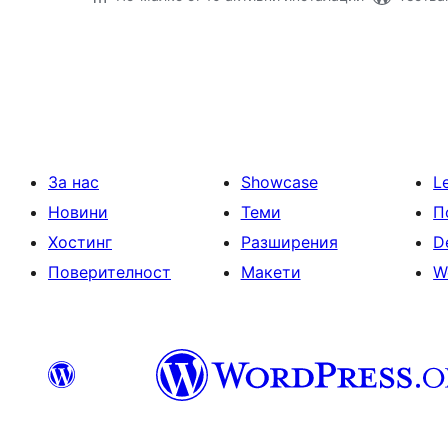
Разделяне
на
публикациите
на
страници
За нас
Showcase
L
Новини
Теми
П
Хостинг
Разширения
D
Поверителност
Макети
W