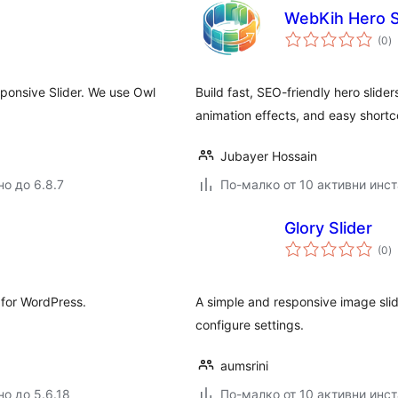
WebKih Hero S
о
(0
)
о
sponsive Slider. We use Owl
Build fast, SEO-friendly hero slide
animation effects, and easy short
Jubayer Hossain
но до 6.8.7
По-малко от 10 активни инс
Glory Slider
о
(0
)
о
 for WordPress.
A simple and responsive image sli
configure settings.
aumsrini
но до 5.6.18
По-малко от 10 активни инс