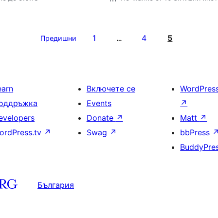
1
4
5
Предишни
…
earn
Включете се
WordPres
оддръжка
Events
↗
evelopers
Donate
↗
Matt
↗
ordPress.tv
↗
Swag
↗
bbPress
BuddyPre
България