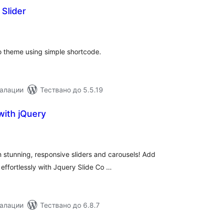
Slider
бщо
енки
to theme using simple shortcode.
талации
Тествано до 5.5.19
with jQuery
бщо
енки
 stunning, responsive sliders and carousels! Add
effortlessly with Jquery Slide Co …
талации
Тествано до 6.8.7