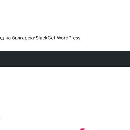
д на български
Slack
Get WordPress
r