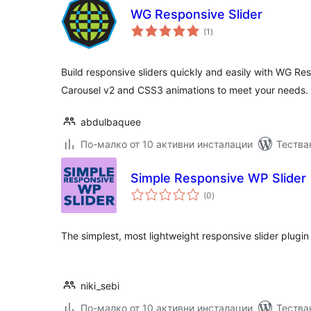
WG Responsive Slider
общо
(1
)
оценки
Build responsive sliders quickly and easily with WG Re
Carousel v2 and CSS3 animations to meet your needs.
abdulbaquee
По-малко от 10 активни инсталации
Тества
Simple Responsive WP Slider
общо
(0
)
оценки
The simplest, most lightweight responsive slider plugin
niki_sebi
По-малко от 10 активни инсталации
Тества