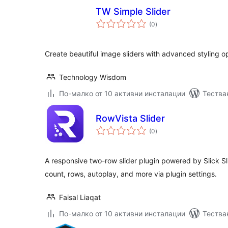
TW Simple Slider
общо
(0
)
оценки
Create beautiful image sliders with advanced styling o
Technology Wisdom
По-малко от 10 активни инсталации
Тестван
RowVista Slider
общо
(0
)
оценки
A responsive two-row slider plugin powered by Slick Sli
count, rows, autoplay, and more via plugin settings.
Faisal Liaqat
По-малко от 10 активни инсталации
Тестван