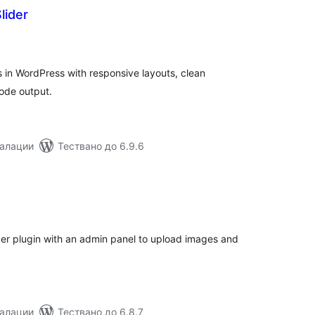
lider
бщо
ценки
rs in WordPress with responsive layouts, clean
code output.
талации
Тествано до 6.9.6
бщо
ценки
der plugin with an admin panel to upload images and
талации
Тествано до 6.8.7