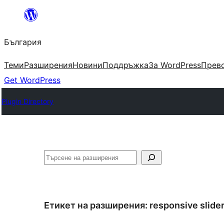
Към
съдържанието
България
Теми
Разширения
Новини
Поддръжка
За WordPress
Прево
Get WordPress
Plugin Directory
Търсене
Етикет на разширения:
responsive slide