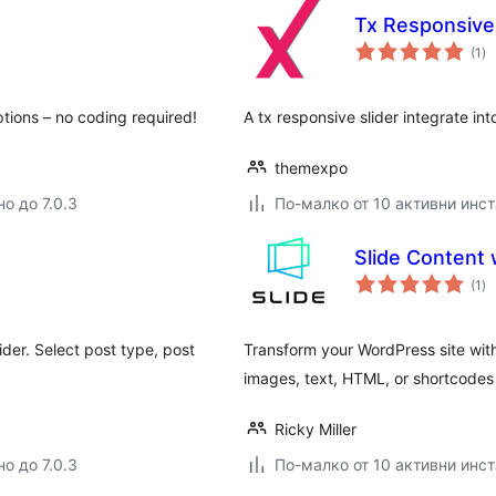
Tx Responsive 
о
(1
)
оц
ptions – no coding required!
A tx responsive slider integrate in
themexpo
о до 7.0.3
По-малко от 10 активни инс
Slide Content 
о
(1
)
оц
der. Select post type, post
Transform your WordPress site with
images, text, HTML, or shortcodes 
Ricky Miller
о до 7.0.3
По-малко от 10 активни инс