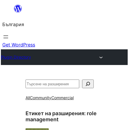
Към
съдържанието
България
Get WordPress
Plugin Directory
Търсене
All
Community
Commercial
Етикет на разширения:
role
management