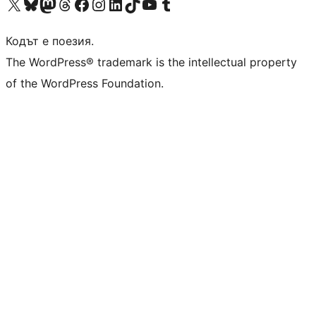
Visit our X (formerly Twitter) account
Visit our Bluesky account
Visit our Mastodon account
Visit our Threads account
Посетете нашата страница във Facebook
Посетете нашия профил в Instagram
Посетете нашия профил в LinkedIn
Visit our TikTok account
Visit our YouTube channel
Visit our Tumblr account
Кодът е поезия.
The WordPress® trademark is the intellectual property
of the WordPress Foundation.