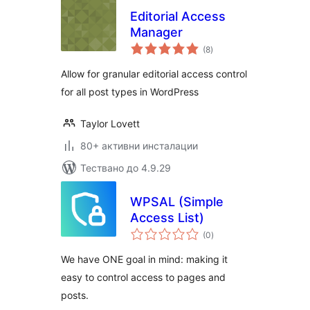
Editorial Access
Manager
общо
(8
)
оценки
Allow for granular editorial access control
for all post types in WordPress
Taylor Lovett
80+ активни инсталации
Тествано до 4.9.29
WPSAL (Simple
Access List)
общо
(0
)
оценки
We have ONE goal in mind: making it
easy to control access to pages and
posts.