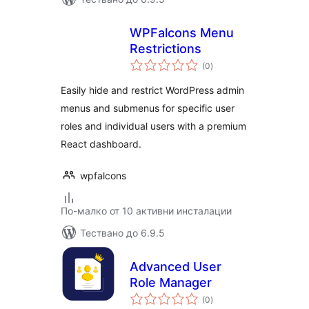
WPFalcons Menu
Restrictions
общо
(0
)
оценки
Easily hide and restrict WordPress admin
menus and submenus for specific user
roles and individual users with a premium
React dashboard.
wpfalcons
По-малко от 10 активни инсталации
Тествано до 6.9.5
Advanced User
Role Manager
общо
(0
)
оценки