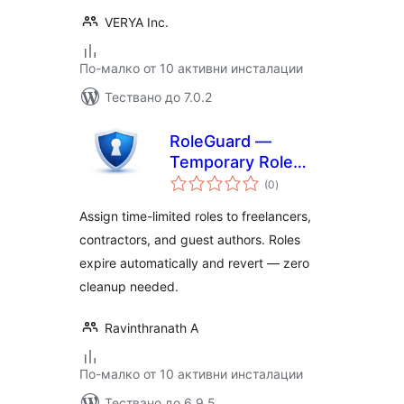
VERYA Inc.
По-малко от 10 активни инсталации
Тествано до 7.0.2
RoleGuard —
Temporary Role
общо
Manager
(0
)
оценки
Assign time-limited roles to freelancers,
contractors, and guest authors. Roles
expire automatically and revert — zero
cleanup needed.
Ravinthranath A
По-малко от 10 активни инсталации
Тествано до 6.9.5