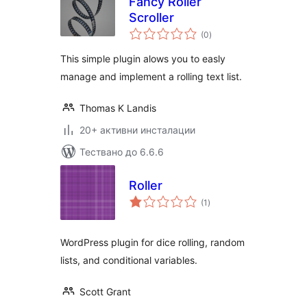
Fancy Roller
Scroller
общо
(0
)
оценки
This simple plugin alows you to easly
manage and implement a rolling text list.
Thomas K Landis
20+ активни инсталации
Тествано до 6.6.6
Roller
общо
(1
)
оценки
WordPress plugin for dice rolling, random
lists, and conditional variables.
Scott Grant