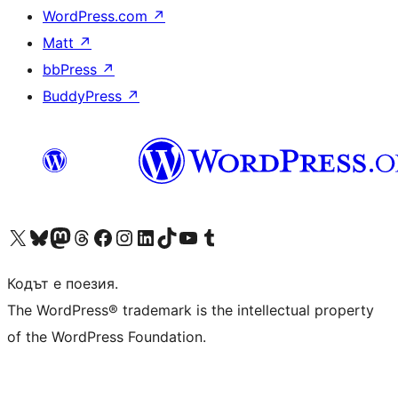
WordPress.com
↗
Matt
↗
bbPress
↗
BuddyPress
↗
Visit our X (formerly Twitter) account
Visit our Bluesky account
Visit our Mastodon account
Visit our Threads account
Посетете нашата страница във Facebook
Посетете нашия профил в Instagram
Посетете нашия профил в LinkedIn
Visit our TikTok account
Visit our YouTube channel
Visit our Tumblr account
Кодът е поезия.
The WordPress® trademark is the intellectual property
of the WordPress Foundation.