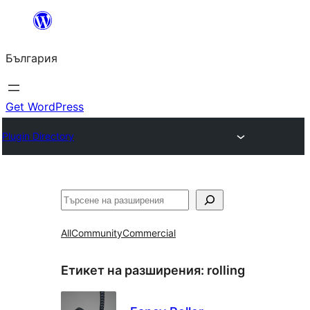
Към
съдържанието
България
Get WordPress
Plugin Directory
Търсене
All
Community
Commercial
Етикет на разширения:
rolling