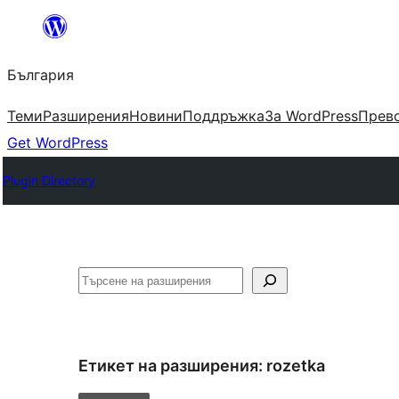
Към
съдържанието
България
Теми
Разширения
Новини
Поддръжка
За WordPress
Прево
Get WordPress
Plugin Directory
Търсене
Етикет на разширения:
rozetka