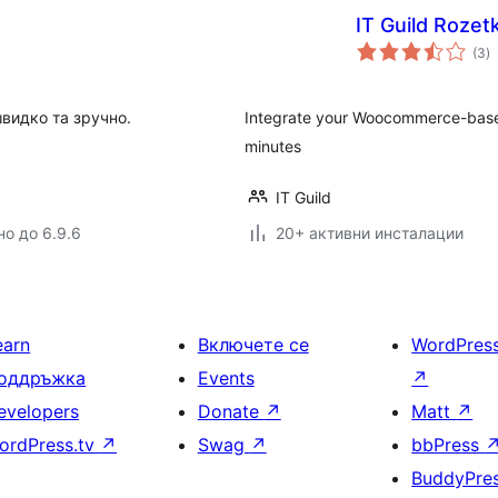
IT Guild Roze
о
(3
)
о
видко та зручно.
Integrate your Woocommerce-based
minutes
IT Guild
но до 6.9.6
20+ активни инсталации
earn
Включете се
WordPres
оддръжка
Events
↗
evelopers
Donate
↗
Matt
↗
ordPress.tv
↗
Swag
↗
bbPress
BuddyPre