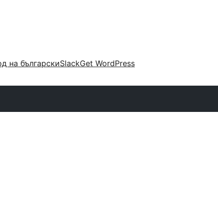
д на български
Slack
Get WordPress