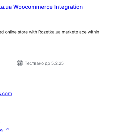
tka.ua Woocommerce Integration
бщо
ценки
 online store with Rozetka.ua marketplace within
Тествано до 5.2.25
s.com
↗
ss
↗