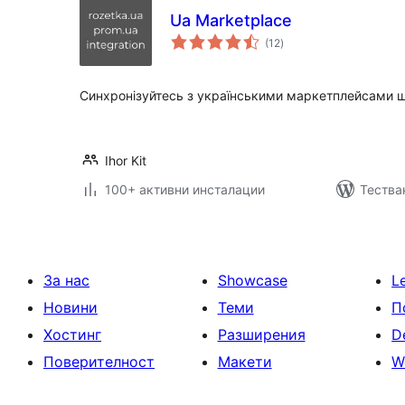
Ua Marketplace
общо
(12
)
оценки
Синхронізуйтесь з українськими маркетплейсами ш
Ihor Kit
100+ активни инсталации
Тества
За нас
Showcase
L
Новини
Теми
П
Хостинг
Разширения
D
Поверителност
Макети
W