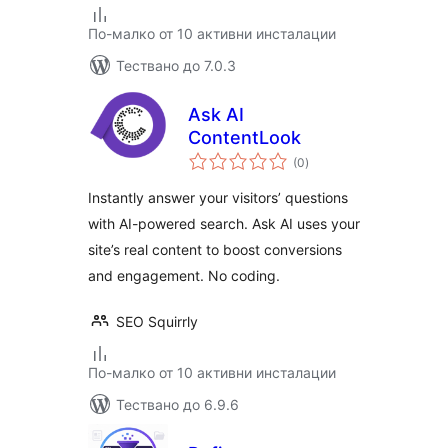
По-малко от 10 активни инсталации
Тествано до 7.0.3
Ask AI
ContentLook
общо
(0
)
оценки
Instantly answer your visitors’ questions
with AI-powered search. Ask AI uses your
site’s real content to boost conversions
and engagement. No coding.
SEO Squirrly
По-малко от 10 активни инсталации
Тествано до 6.9.6