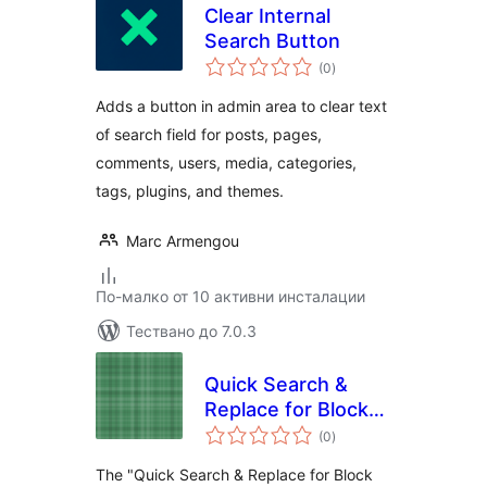
Clear Internal
Search Button
общо
(0
)
оценки
Adds a button in admin area to clear text
of search field for posts, pages,
comments, users, media, categories,
tags, plugins, and themes.
Marc Armengou
По-малко от 10 активни инсталации
Тествано до 7.0.3
Quick Search &
Replace for Block
общо
Page Editor
(0
)
оценки
The "Quick Search & Replace for Block