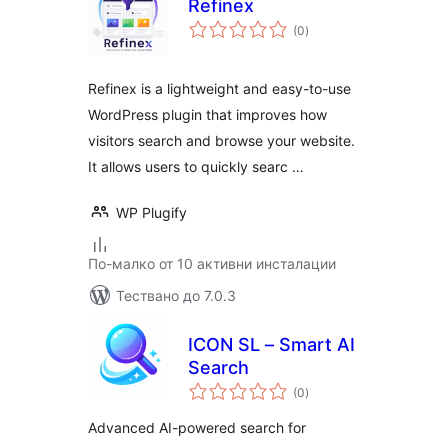
Refinex
общо
(0
)
оценки
Refinex is a lightweight and easy-to-use
WordPress plugin that improves how
visitors search and browse your website.
It allows users to quickly searc …
WP Plugify
По-малко от 10 активни инсталации
Тествано до 7.0.3
ICON SL – Smart AI
Search
общо
(0
)
оценки
Advanced AI-powered search for