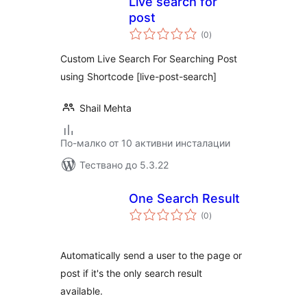
Live search for
post
общо
(0
)
оценки
Custom Live Search For Searching Post
using Shortcode [live-post-search]
Shail Mehta
По-малко от 10 активни инсталации
Тествано до 5.3.22
One Search Result
общо
(0
)
оценки
Automatically send a user to the page or
post if it's the only search result
available.