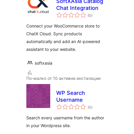
SoftXAsia Catalog
Chat Integration
общо
(0
)
оценки
Connect your WooCommerce store to
ChatX Cloud. Sync products
automatically and add an AI-powered
assistant to your website.
softxasia
По-малко от 10 активни инсталации
WP Search
Username
общо
(0
)
оценки
Search every username from the author
in your Wordpress site.