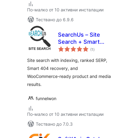
По-малко от 10 активни инсталации
Тествано до 6.9.6
SearchUs – Site
Search + Smart
общо
404 Recovery
(1
)
оценки
Site search with indexing, ranked SERP,
Smart 404 recovery, and
WooCommerce-ready product and media
results.
funnelwon
По-малко от 10 активни инсталации
Тествано до 7.0.3