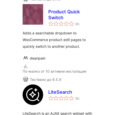
Product Quick
Switch
общо
(0
)
оценки
Adds a searchable dropdown to
WooCommerce product edit pages to
quickly switch to another product.
deanpain
По-малко от 10 активни инсталации
Тествано до 6.5.9
LiteSearch
общо
(0
)
оценки
LiteSearch is an AJAX search widget with