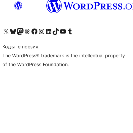
Visit our X (formerly Twitter) account
Visit our Bluesky account
Visit our Mastodon account
Visit our Threads account
Посетете нашата страница във Facebook
Посетете нашия профил в Instagram
Посетете нашия профил в LinkedIn
Visit our TikTok account
Visit our YouTube channel
Visit our Tumblr account
Кодът е поезия.
The WordPress® trademark is the intellectual property
of the WordPress Foundation.