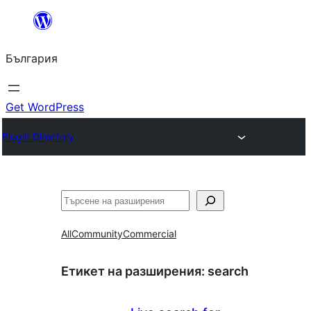
Към
съдържанието
България
Get WordPress
Plugin Directory
Търсене
All
Community
Commercial
Етикет на разширения:
search