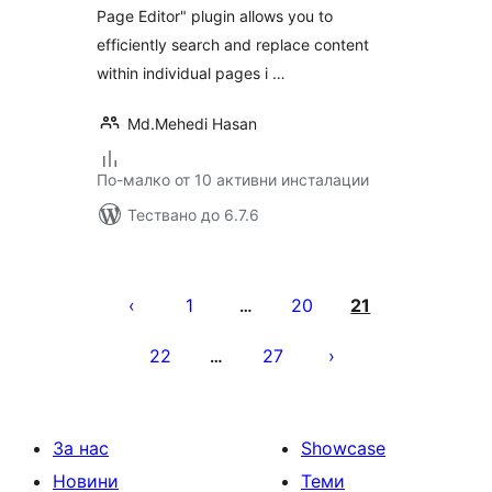
Page Editor" plugin allows you to
efficiently search and replace content
within individual pages i …
Md.Mehedi Hasan
По-малко от 10 активни инсталации
Тествано до 6.7.6
Разделяне
на
1
20
21
…
публикациите
22
27
…
на
страници
За нас
Showcase
Новини
Теми