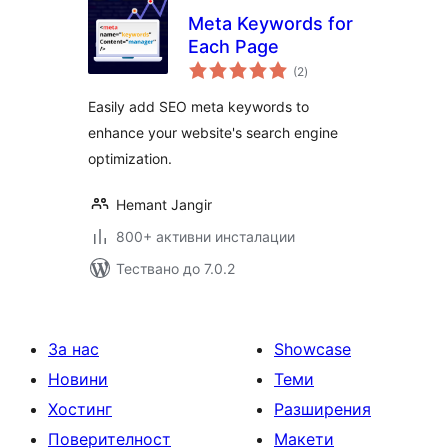
Meta Keywords for
Each Page
общо
(2
)
оценки
Easily add SEO meta keywords to
enhance your website's search engine
optimization.
Hemant Jangir
800+ активни инсталации
Тествано до 7.0.2
За нас
Showcase
Новини
Теми
Хостинг
Разширения
Поверителност
Макети