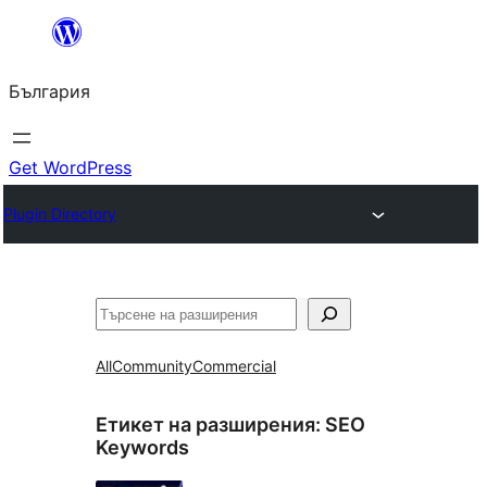
Към
съдържанието
България
Get WordPress
Plugin Directory
Търсене
All
Community
Commercial
Етикет на разширения:
SEO
Keywords