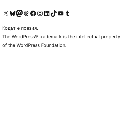
Visit our X (formerly Twitter) account
Visit our Bluesky account
Visit our Mastodon account
Visit our Threads account
Посетете нашата страница във Facebook
Посетете нашия профил в Instagram
Посетете нашия профил в LinkedIn
Visit our TikTok account
Visit our YouTube channel
Visit our Tumblr account
Кодът е поезия.
The WordPress® trademark is the intellectual property
of the WordPress Foundation.