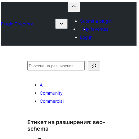
Submit a plugin
Plugin Directory
My favorites
Log in
Търсене
All
Community
Commercial
Етикет на разширения:
seo-
schema