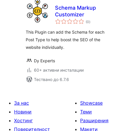
Schema Markup
Customizer
общо
(0
)
оценки
This Plugin can add the Schema for each
Post Type to help boost the SEO of the
website individually.
Dy Experts
60+ активни инсталации
Тествано до 6.7.6
За нас
Showcase
Новини
Теми
Хостинг
Разширения
Поверителност
Макети