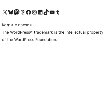
Visit our X (formerly Twitter) account
Visit our Bluesky account
Visit our Mastodon account
Visit our Threads account
Посетете нашата страница във Facebook
Посетете нашия профил в Instagram
Посетете нашия профил в LinkedIn
Visit our TikTok account
Visit our YouTube channel
Visit our Tumblr account
Кодът е поезия.
The WordPress® trademark is the intellectual property
of the WordPress Foundation.