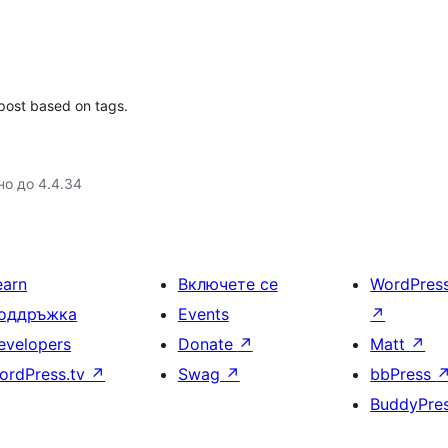
 post based on tags.
но до 4.4.34
earn
Включете се
WordPres
оддръжка
Events
↗
evelopers
Donate
↗
Matt
↗
ordPress.tv
↗
Swag
↗
bbPress
BuddyPre