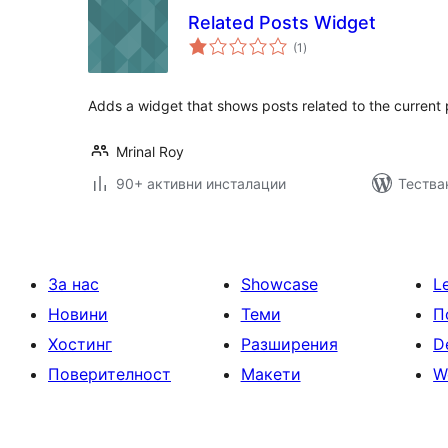
Related Posts Widget
общо
(1
)
оценки
Adds a widget that shows posts related to the current
Mrinal Roy
90+ активни инсталации
Тества
За нас
Showcase
L
Новини
Теми
П
Хостинг
Разширения
D
Поверителност
Макети
W