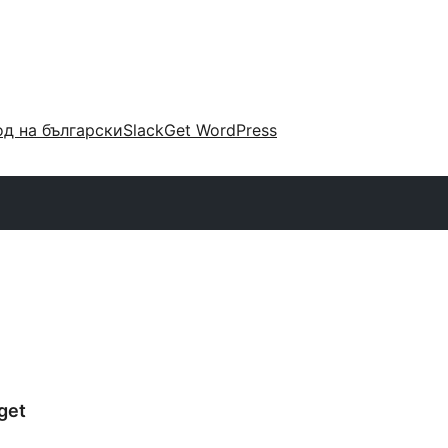
д на български
Slack
Get WordPress
get