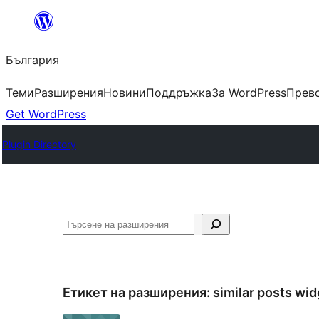
Към
съдържанието
България
Теми
Разширения
Новини
Поддръжка
За WordPress
Прево
Get WordPress
Plugin Directory
Търсене
Етикет на разширения:
similar posts wid