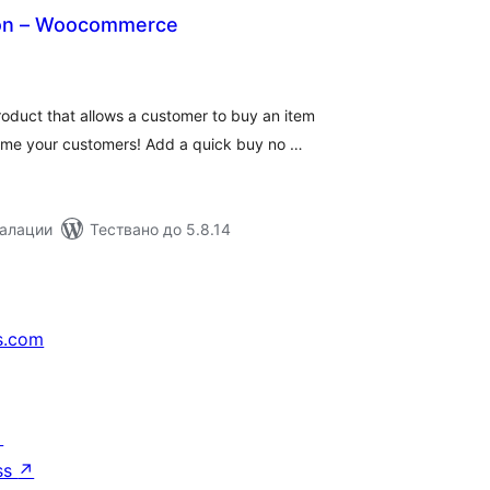
on – Woocommerce
бщо
ценки
oduct that allows a customer to buy an item
come your customers! Add a quick buy no …
талации
Тествано до 5.8.14
s.com
↗
ss
↗