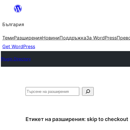
Към
съдържанието
България
Теми
Разширения
Новини
Поддръжка
За WordPress
Прево
Get WordPress
Plugin Directory
Търсене
Етикет на разширения:
skip to checkout