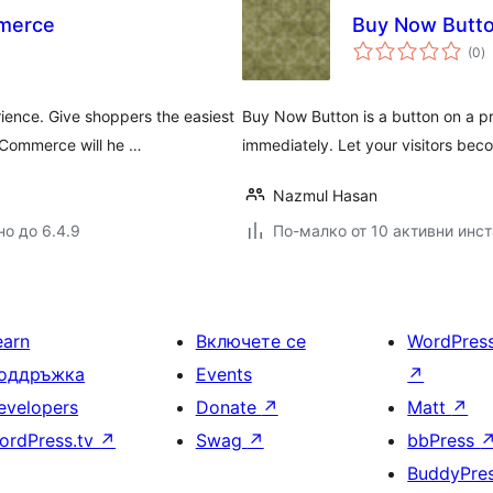
merce
Buy Now Butt
о
(0
)
о
ence. Give shoppers the easiest
Buy Now Button is a button on a pr
Commerce will he …
immediately. Let your visitors be
Nazmul Hasan
но до 6.4.9
По-малко от 10 активни инс
earn
Включете се
WordPres
оддръжка
Events
↗
evelopers
Donate
↗
Matt
↗
ordPress.tv
↗
Swag
↗
bbPress
BuddyPre