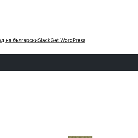
д на български
Slack
Get WordPress