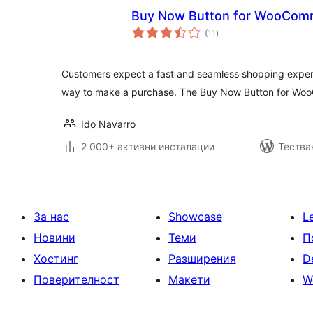
Buy Now Button for WooCom
общо
(11
)
оценки
Customers expect a fast and seamless shopping experi
way to make a purchase. The Buy Now Button for Woo
Ido Navarro
2 000+ активни инсталации
Тества
За нас
Showcase
L
Новини
Теми
П
Хостинг
Разширения
D
Поверителност
Макети
W