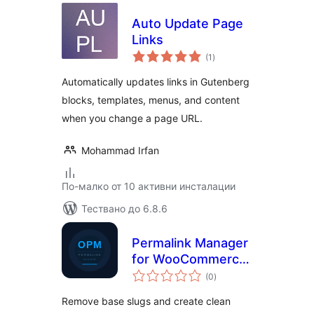
Auto Update Page
Links
общо
(1
)
оценки
Automatically updates links in Gutenberg
blocks, templates, menus, and content
when you change a page URL.
Mohammad Irfan
По-малко от 10 активни инсталации
Тествано до 6.8.6
Permalink Manager
for WooCommerce
общо
by Onlinefotka
(0
)
оценки
Remove base slugs and create clean