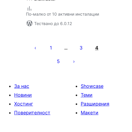
По-малко от 10 активни инсталации
Тествано до 6.0.12
Разделяне
на
1
3
4
…
публикациите
5
на
страници
За нас
Showcase
Новини
Теми
Хостинг
Разширения
Поверителност
Макети