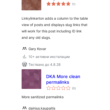
общо
(1
)
оценки
Linkylinkerton adds a column to the table
view of posts and displays slug links that
will work for this post including ID link
and any old slugs.
Gary Kovar
10+ активни инсталации
Тествано до 4.8.28
DKA More clean
permalinks
общо
(0
)
оценки
More sanitized permalinks
dainius.kaupaitis