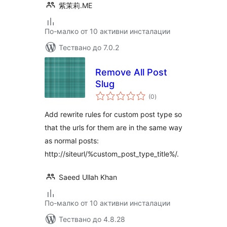
紫茉莉.ME
По-малко от 10 активни инсталации
Тествано до 7.0.2
Remove All Post
Slug
общо
(0
)
оценки
Add rewrite rules for custom post type so
that the urls for them are in the same way
as normal posts:
http://siteurl/%custom_post_type_title%/.
Saeed Ullah Khan
По-малко от 10 активни инсталации
Тествано до 4.8.28