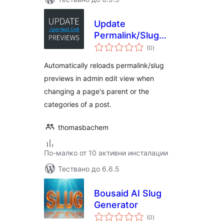
Update
Permalink/Slug
общо
Previews in Admin
(0
)
оценки
Automatically reloads permalink/slug
previews in admin edit view when
changing a page's parent or the
categories of a post.
thomasbachem
По-малко от 10 активни инсталации
Тествано до 6.6.5
Bousaid AI Slug
Generator
общо
(0
)
оценки