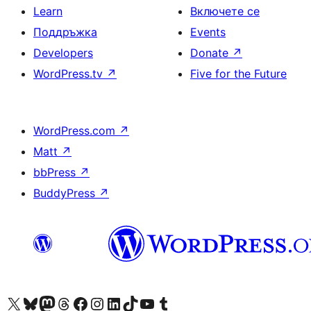
Learn
Включете се
Поддръжка
Events
Developers
Donate
↗
WordPress.tv
↗
Five for the Future
WordPress.com
↗
Matt
↗
bbPress
↗
BuddyPress
↗
Visit our X (formerly Twitter) account
Visit our Bluesky account
Visit our Mastodon account
Visit our Threads account
Посетете нашата страница във Facebook
Посетете нашия профил в Instagram
Посетете нашия профил в LinkedIn
Visit our TikTok account
Visit our YouTube channel
Visit our Tumblr account