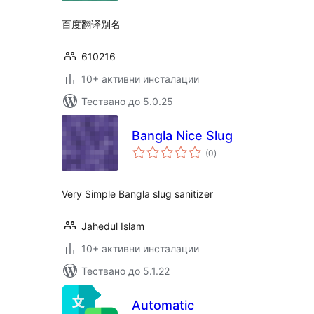
百度翻译别名
610216
10+ активни инсталации
Тествано до 5.0.25
Bangla Nice Slug
общо
(0
)
оценки
Very Simple Bangla slug sanitizer
Jahedul Islam
10+ активни инсталации
Тествано до 5.1.22
Automatic