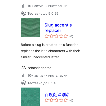
10+ активни инсталации
Тествано до 5.0.25
Slug accent's
replacer
общо
(0
)
оценки
Before a slug is created, this function
replaces the latin characters with their
similar unaccented letter
sebastianbarria
10+ активни инсталации
Тествано до 3.1.4
百度翻译别名
общо
(0
)
оценки