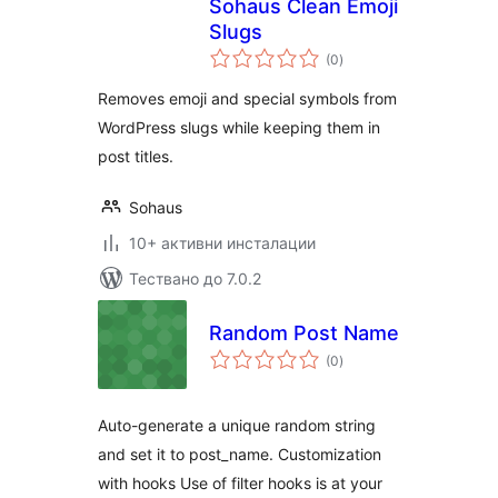
Sohaus Clean Emoji
Slugs
общо
(0
)
оценки
Removes emoji and special symbols from
WordPress slugs while keeping them in
post titles.
Sohaus
10+ активни инсталации
Тествано до 7.0.2
Random Post Name
общо
(0
)
оценки
Auto-generate a unique random string
and set it to post_name. Customization
with hooks Use of filter hooks is at your