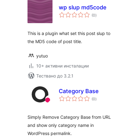
wp slup md5code
общо
(0
)
оценки
This is a plugin what set this post slup to
the MD5 code of post title.
yutuo
10+ активни инсталации
Тествано до 3.2.1
Category Base
общо
(0
)
оценки
Simply Remove Category Base from URL
and show only category name in
WordPress permalink.