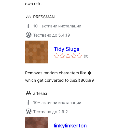
own risk.
PRESSMAN
10+ активни инсталации
Тествано до 5.4.19
Tidy Slugs
общо
(0
)
оценки
Removes random characters like �
which get converted to %e2%80%99
artesea
10+ активни инсталации
Тествано до 2.9.2
linkylinkerton