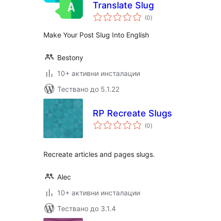
Translate Slug
общо
(0
)
оценки
Make Your Post Slug Into English
Bestony
10+ активни инсталации
Тествано до 5.1.22
RP Recreate Slugs
общо
(0
)
оценки
Recreate articles and pages slugs.
Alec
10+ активни инсталации
Тествано до 3.1.4