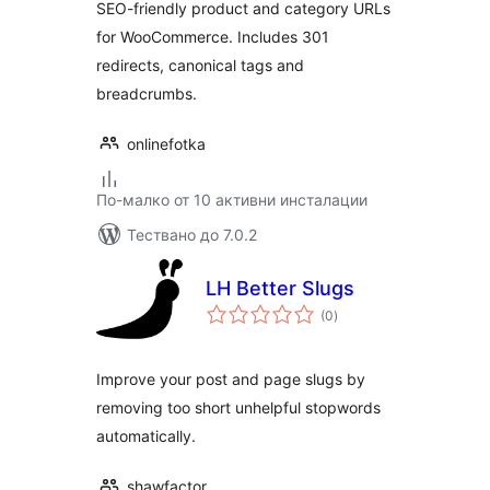
SEO-friendly product and category URLs
for WooCommerce. Includes 301
redirects, canonical tags and
breadcrumbs.
onlinefotka
По-малко от 10 активни инсталации
Тествано до 7.0.2
LH Better Slugs
общо
(0
)
оценки
Improve your post and page slugs by
removing too short unhelpful stopwords
automatically.
shawfactor