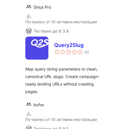
Sirius Pro
По-малко от 10 активни инсталации
Тествано до 6.3.8
Query2Slug
общо
(0
)
оценки
Map query string parameters to clean,
canonical URL slugs. Create campaign-
ready landing URLs without creating
pages.
bufox
По-малко от 10 активни инсталации
Тествано до 6.9.5