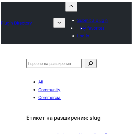
Submit a plugin
Plugin Directory
My favorites
Log in
Търсене
All
Community
Commercial
Етикет на разширения:
slug