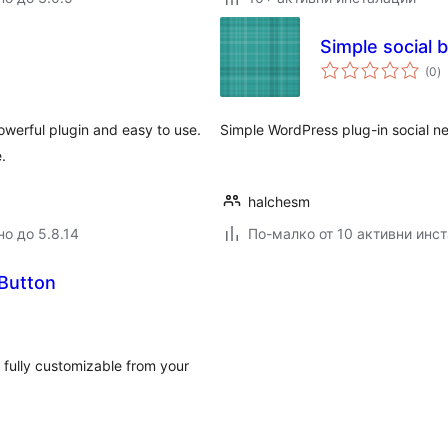
Simple social 
о
(0
)
о
owerful plugin and easy to use.
Simple WordPress plug-in social n
.
halchesm
но до 5.8.14
По-малко от 10 активни инс
 Button
 fully customizable from your