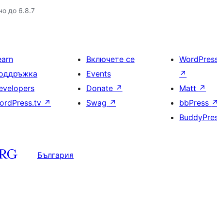
но до 6.8.7
earn
Включете се
WordPres
оддръжка
Events
↗
evelopers
Donate
↗
Matt
↗
ordPress.tv
↗
Swag
↗
bbPress
BuddyPre
България