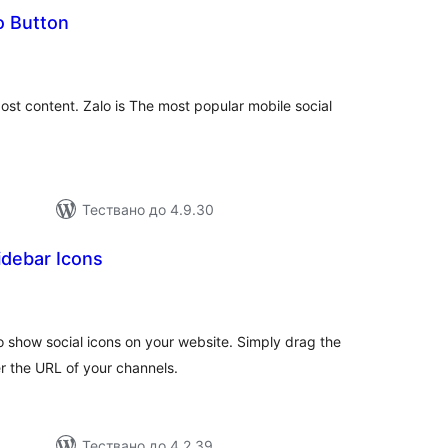
o Button
бщо
ценки
post content. Zalo is The most popular mobile social
Тествано до 4.9.30
idebar Icons
бщо
ценки
to show social icons on your website. Simply drag the
r the URL of your channels.
Тествано до 4.2.39