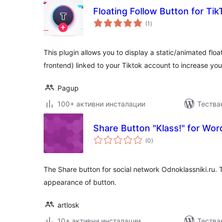
Floating Follow Button for Ti
общо
(1
)
оценки
This plugin allows you to display a static/animated floa
frontend) linked to your Tiktok account to increase you
Pagup
100+ активни инсталации
Тестван
Share Button "Klass!" for Wo
общо
(0
)
оценки
The Share button for social network Odnoklassniki.ru. 
appearance of button.
artlosk
10+ активни инсталации
Тества