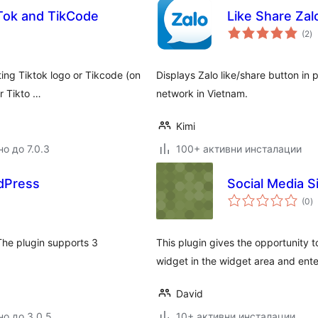
kTok and TikCode
Like Share Zal
о
(2
)
о
ting Tiktok logo or Tikcode (on
Displays Zalo like/share button in 
r Tikto …
network in Vietnam.
Kimi
о до 7.0.3
100+ активни инсталации
rdPress
Social Media S
о
(0
)
о
The plugin supports 3
This plugin gives the opportunity 
widget in the widget area and ente
David
но до 3.0.5
10+ активни инсталации