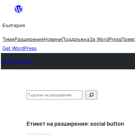
Към
съдържанието
България
Теми
Разширения
Новини
Поддръжка
За WordPress
Прево
Get WordPress
Plugin Directory
Търсене
Етикет на разширения:
social button