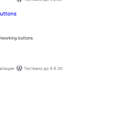
buttons
бщо
ценки
etworking buttons
талации
Тествано до 4.9.30