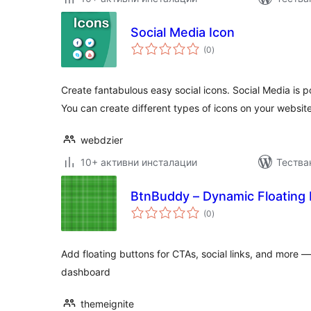
Social Media Icon
общо
(0
)
оценки
Create fantabulous easy social icons. Social Media is p
You can create different types of icons on your website
webdzier
10+ активни инсталации
Тества
BtnBuddy – Dynamic Floating
общо
(0
)
оценки
Add floating buttons for CTAs, social links, and more —
dashboard
themeignite