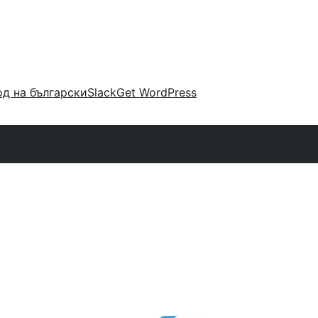
д на български
Slack
Get WordPress