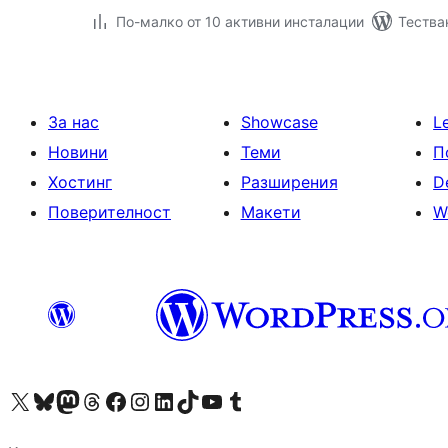
По-малко от 10 активни инсталации
Тества
За нас
Showcase
L
Новини
Теми
П
Хостинг
Разширения
D
Поверителност
Макети
W
Visit our X (formerly Twitter) account
Visit our Bluesky account
Visit our Mastodon account
Visit our Threads account
Посетете нашата страница във Facebook
Посетете нашия профил в Instagram
Посетете нашия профил в LinkedIn
Visit our TikTok account
Visit our YouTube channel
Visit our Tumblr account