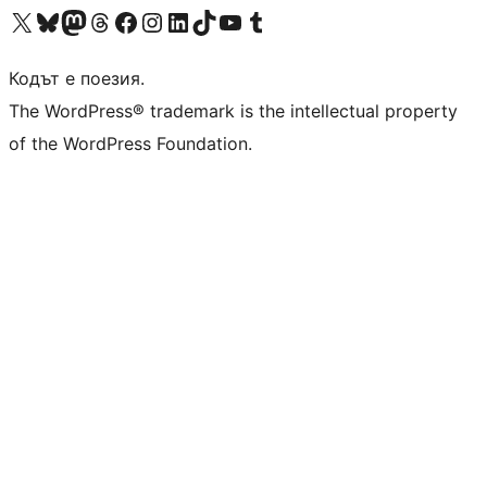
Visit our X (formerly Twitter) account
Visit our Bluesky account
Visit our Mastodon account
Visit our Threads account
Посетете нашата страница във Facebook
Посетете нашия профил в Instagram
Посетете нашия профил в LinkedIn
Visit our TikTok account
Visit our YouTube channel
Visit our Tumblr account
Кодът е поезия.
The WordPress® trademark is the intellectual property
of the WordPress Foundation.