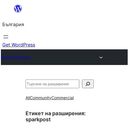
Към
съдържанието
България
Get WordPress
Plugin Directory
Търсене
All
Community
Commercial
Етикет на разширения:
sparkpost