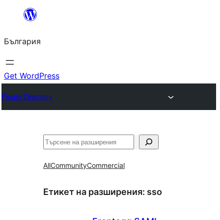
Към
съдържанието
България
Get WordPress
Plugin Directory
Търсене
All
Community
Commercial
Етикет на разширения:
sso