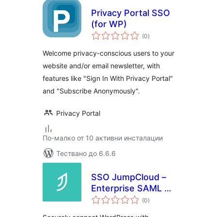
Privacy Portal SSO
(for WP)
общо
(0
)
оценки
Welcome privacy-conscious users to your
website and/or email newsletter, with
features like "Sign In With Privacy Portal"
and "Subscribe Anonymously".
Privacy Portal
По-малко от 10 активни инсталации
Тествано до 6.6.6
SSO JumpCloud –
Enterprise SAML &
общо
SCIM
(0
)
оценки