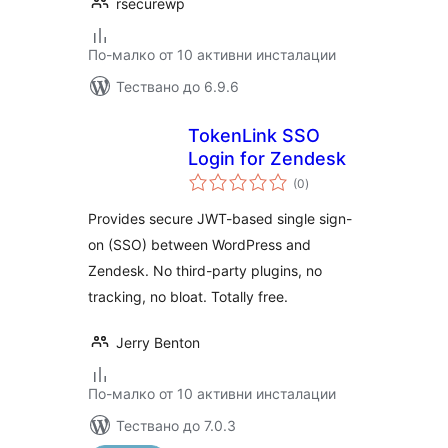
rsecurewp
По-малко от 10 активни инсталации
Тествано до 6.9.6
TokenLink SSO
Login for Zendesk
общо
(0
)
оценки
Provides secure JWT-based single sign-
on (SSO) between WordPress and
Zendesk. No third-party plugins, no
tracking, no bloat. Totally free.
Jerry Benton
По-малко от 10 активни инсталации
Тествано до 7.0.3