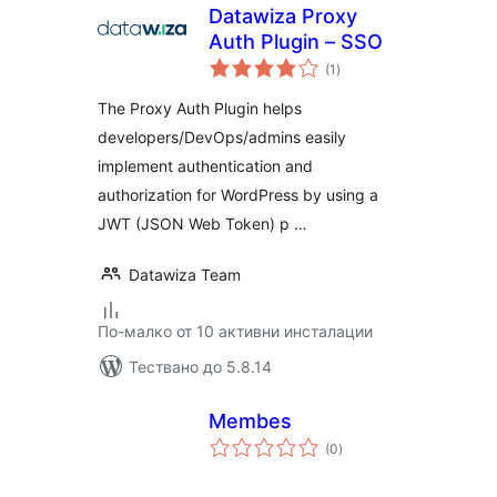
Datawiza Proxy
Auth Plugin – SSO
общо
(1
)
оценки
The Proxy Auth Plugin helps
developers/DevOps/admins easily
implement authentication and
authorization for WordPress by using a
JWT (JSON Web Token) p …
Datawiza Team
По-малко от 10 активни инсталации
Тествано до 5.8.14
Membes
общо
(0
)
оценки