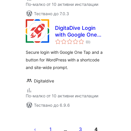
По-малко от 10 активни инсталации
Тествано до 7.0.3
DigitaDive Login
with Google One
общо
Tap
(0
)
оценки
Secure login with Google One Tap and a
button for WordPress with a shortcode
and site-wide prompt.
Digitaldive
По-малко от 10 активни инсталации
Тествано до 6.9.6
Разделяне
на
1
3
4
…