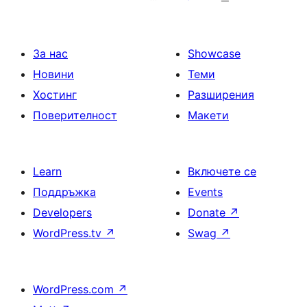
публикациите
на
страници
За нас
Showcase
Новини
Теми
Хостинг
Разширения
Поверителност
Макети
Learn
Включете се
Поддръжка
Events
Developers
Donate
↗
WordPress.tv
↗
Swag
↗
WordPress.com
↗