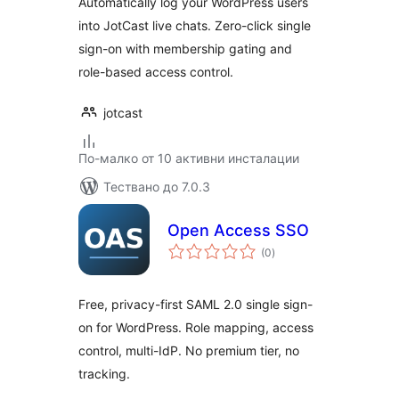
Automatically log your WordPress users
into JotCast live chats. Zero-click single
sign-on with membership gating and
role-based access control.
jotcast
По-малко от 10 активни инсталации
Тествано до 7.0.3
Open Access SSO
общо
(0
)
оценки
Free, privacy-first SAML 2.0 single sign-
on for WordPress. Role mapping, access
control, multi-IdP. No premium tier, no
tracking.