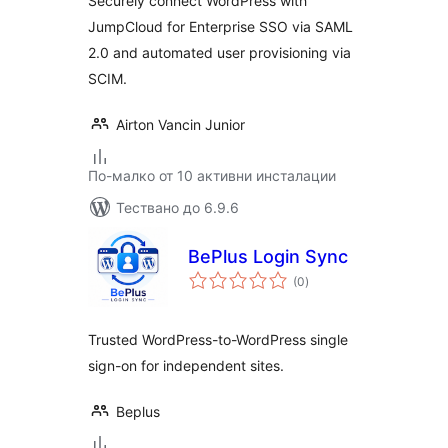
Securely connect WordPress with
JumpCloud for Enterprise SSO via SAML
2.0 and automated user provisioning via
SCIM.
Airton Vancin Junior
По-малко от 10 активни инсталации
Тествано до 6.9.6
BePlus Login Sync
общо
(0
)
оценки
Trusted WordPress-to-WordPress single
sign-on for independent sites.
Beplus