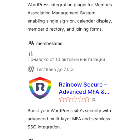
WordPress integration plugin for Membes
Association Management System,
enabling single sign-on, calendar display,
member directory, and joining forms.
membesams
По-малко от 10 активни инсталации
Тествано до 7.0.3
Rainbow Secure –
Advanced MFA &
общо
SSO Plugin
(0
)
оценки
Boost your WordPress site’s security with
advanced multi-layer MFA and seamless
SSO integration.