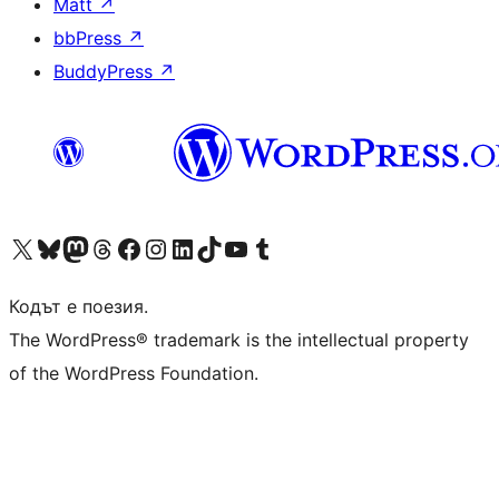
Matt
↗
bbPress
↗
BuddyPress
↗
Visit our X (formerly Twitter) account
Visit our Bluesky account
Visit our Mastodon account
Visit our Threads account
Посетете нашата страница във Facebook
Посетете нашия профил в Instagram
Посетете нашия профил в LinkedIn
Visit our TikTok account
Visit our YouTube channel
Visit our Tumblr account
Кодът е поезия.
The WordPress® trademark is the intellectual property
of the WordPress Foundation.