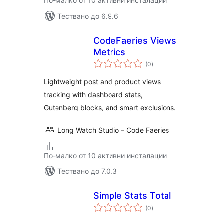
По-малко от 10 активни инсталации
Тествано до 6.9.6
CodeFaeries Views
Metrics
общо
(0
)
оценки
Lightweight post and product views
tracking with dashboard stats,
Gutenberg blocks, and smart exclusions.
Long Watch Studio – Code Faeries
По-малко от 10 активни инсталации
Тествано до 7.0.3
Simple Stats Total
общо
(0
)
оценки