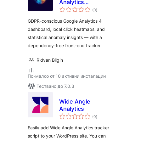
Analytics
общо
Dashboard and
(0
)
оценки
Heatmaps
GDPR-conscious Google Analytics 4
dashboard, local click heatmaps, and
statistical anomaly insights — with a
dependency-free front-end tracker.
Ridvan Bilgin
По-малко от 10 активни инсталации
Тествано до 7.0.3
Wide Angle
Analytics
общо
(0
)
оценки
Easily add Wide Angle Analytics tracker
script to your WordPress site. You can