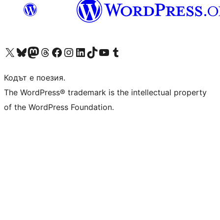
Visit our X (formerly Twitter) account
Visit our Bluesky account
Visit our Mastodon account
Visit our Threads account
Посетете нашата страница във Facebook
Посетете нашия профил в Instagram
Посетете нашия профил в LinkedIn
Visit our TikTok account
Visit our YouTube channel
Visit our Tumblr account
Кодът е поезия.
The WordPress® trademark is the intellectual property
of the WordPress Foundation.