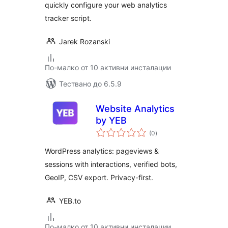
quickly configure your web analytics
tracker script.
Jarek Rozanski
По-малко от 10 активни инсталации
Тествано до 6.5.9
Website Analytics
by YEB
общо
(0
)
оценки
WordPress analytics: pageviews &
sessions with interactions, verified bots,
GeoIP, CSV export. Privacy-first.
YEB.to
По-малко от 10 активни инсталации