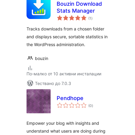
Bouzin Download
Stats Manager
общо
(1
)
оценки
Tracks downloads from a chosen folder
and displays secure, sortable statistics in
the WordPress administration.
bouzin
По-малко от 10 активни инсталации
Тествано до 7.0.3
Pendhope
общо
(0
)
оценки
Empower your blog with insights and
understand what users are doing during