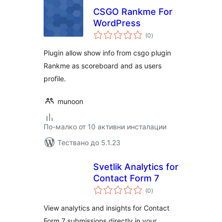
CSGO Rankme For
WordPress
общо
(0
)
оценки
Plugin allow show info from csgo plugin
Rankme as scoreboard and as users
profile.
munoon
По-малко от 10 активни инсталации
Тествано до 5.1.23
Svetlik Analytics for
Contact Form 7
общо
(0
)
оценки
View analytics and insights for Contact
Form 7 submissions directly in your