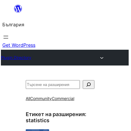
Към
съдържанието
България
Get WordPress
Plugin Directory
Търсене
All
Community
Commercial
Етикет на разширения:
statistics