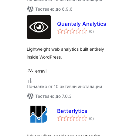
Тествано до 6.9.6
Quantely Analytics
общо
(0
)
оценки
Lightweight web analytics built entirely
inside WordPress.
erravi
По-малко от 10 активни инсталации
Тествано до 7.0.3
Betterlytics
общо
(0
)
оценки