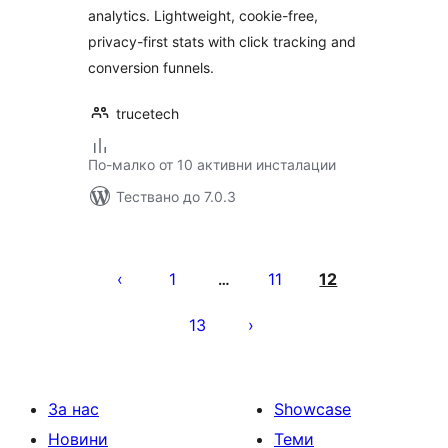
analytics. Lightweight, cookie-free,
privacy-first stats with click tracking and
conversion funnels.
trucetech
По-малко от 10 активни инсталации
Тествано до 7.0.3
Разделяне
на
1
11
12
…
публикациите
13
на
страници
За нас
Showcase
Новини
Теми