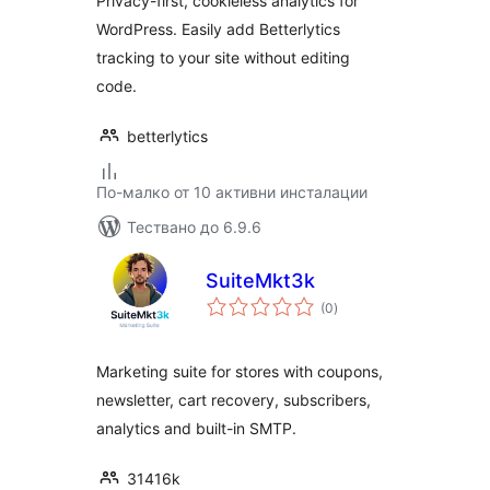
Privacy-first, cookieless analytics for
WordPress. Easily add Betterlytics
tracking to your site without editing
code.
betterlytics
По-малко от 10 активни инсталации
Тествано до 6.9.6
SuiteMkt3k
общо
(0
)
оценки
Marketing suite for stores with coupons,
newsletter, cart recovery, subscribers,
analytics and built-in SMTP.
31416k