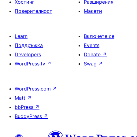
Хостинг
Разширения
Поверителност
Макети
Learn
Включете се
Поддръжка
Events
Developers
Donate
↗
WordPress.tv
↗
Swag
↗
WordPress.com
↗
Matt
↗
bbPress
↗
BuddyPress
↗