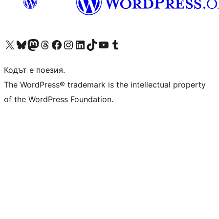
Visit our X (formerly Twitter) account
Visit our Bluesky account
Visit our Mastodon account
Visit our Threads account
Посетете нашата страница във Facebook
Посетете нашия профил в Instagram
Посетете нашия профил в LinkedIn
Visit our TikTok account
Visit our YouTube channel
Visit our Tumblr account
Кодът е поезия.
The WordPress® trademark is the intellectual property
of the WordPress Foundation.