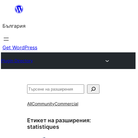
Към
съдържанието
България
Get WordPress
Plugin Directory
Търсене
All
Community
Commercial
Етикет на разширения:
statistiques