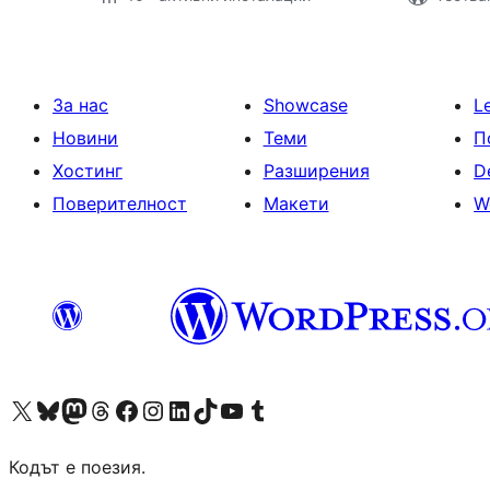
За нас
Showcase
L
Новини
Теми
П
Хостинг
Разширения
D
Поверителност
Макети
W
Visit our X (formerly Twitter) account
Visit our Bluesky account
Visit our Mastodon account
Visit our Threads account
Посетете нашата страница във Facebook
Посетете нашия профил в Instagram
Посетете нашия профил в LinkedIn
Visit our TikTok account
Visit our YouTube channel
Visit our Tumblr account
Кодът е поезия.