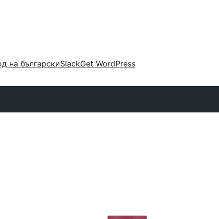
д на български
Slack
Get WordPress