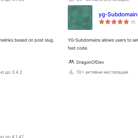
yg-Subdomain
о
(1
)
оц
alinks based on post slug.
YG-Subdomains allows users to setu
fast code.
DragonOfDev
но до 3.4.2
10+ активни инсталации
о до 4.1.42