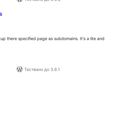
s
бщо
енки
p there specified page as subdomains. It's a lite and
Тествано до 3.6.1