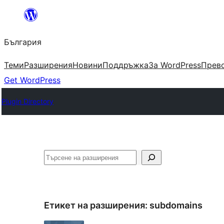
Към
съдържанието
България
Теми
Разширения
Новини
Поддръжка
За WordPress
Прево
Get WordPress
Plugin Directory
Търсене
Етикет на разширения:
subdomains