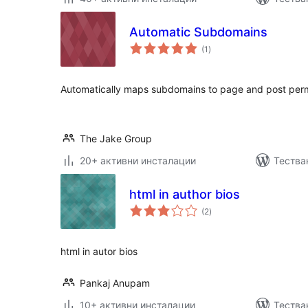
Automatic Subdomains
общо
(1
)
оценки
Automatically maps subdomains to page and post perm
The Jake Group
20+ активни инсталации
Тества
html in author bios
общо
(2
)
оценки
html in autor bios
Pankaj Anupam
10+ активни инсталации
Тестван