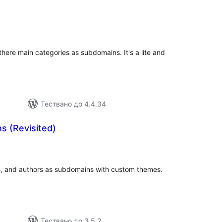
бщо
ценки
here main categories as subdomains. It's a lite and
Тествано до 4.4.34
 (Revisited)
бщо
ценки
s, and authors as subdomains with custom themes.
Тествано до 3.5.2