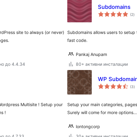
Subdomains
о
(2
)
о
Press site to always (or never)
Subdomains allows users to setup t
ages.
fast code.
Pankaj Anupam
но до 4.4.34
80+ активни инсталации
WP Subdomains
о
(3
)
о
ordpress Multisite ! Setup your
Setup your main categories, page
s !
Surely will come for more options…
lontongcorp
но до 4.7.33
30+ активни инсталации