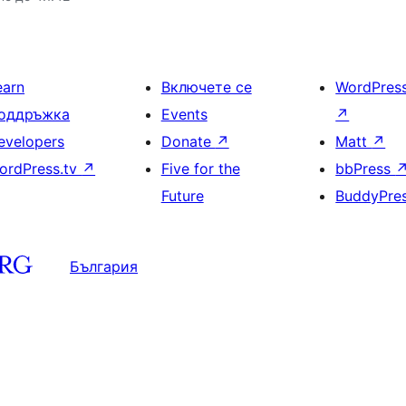
earn
Включете се
WordPres
оддръжка
Events
↗
evelopers
Donate
↗
Matt
↗
ordPress.tv
↗
Five for the
bbPress
Future
BuddyPre
България