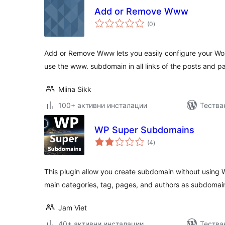
Add or Remove Www
общо
(0
)
оценки
Add or Remove Www lets you easily configure your Word
use the www. subdomain in all links of the posts and p
Miina Sikk
100+ активни инсталации
Тества
WP Super Subdomains
общо
(4
)
оценки
This plugin allow you create subdomain without using W
main categories, tag, pages, and authors as subdomain
Jam Viet
40+ активни инсталации
Тества