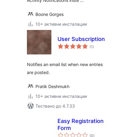
Activity Notifications inste …
Boone Gorges
10+ активни инсталации
User Subscription
общо
(1
)
оценки
Notifies an email list when new entries
are posted.
Pratik Deshmukh
10+ активни инсталации
Тествано до 4.7.33
Easy Registration
Form
общо
(0
)