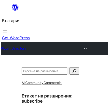
Към
съдържанието
България
Get WordPress
Plugin Directory
Търсене
All
Community
Commercial
Етикет на разширения:
subscribe