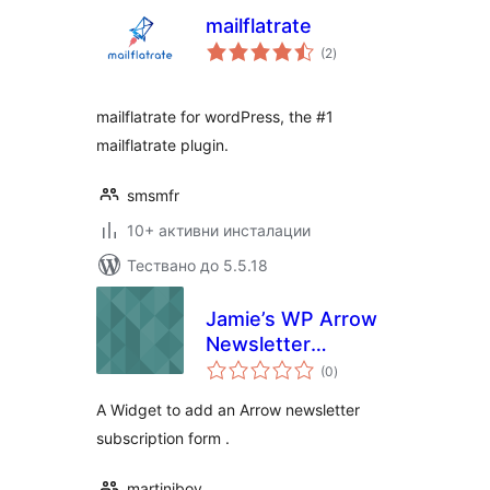
mailflatrate
общо
(2
)
оценки
mailflatrate for wordPress, the #1
mailflatrate plugin.
smsmfr
10+ активни инсталации
Тествано до 5.5.18
Jamie’s WP Arrow
Newsletter
общо
Subscriber
(0
)
оценки
A Widget to add an Arrow newsletter
subscription form .
martiniboy