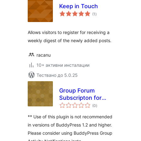
Keep in Touch
общо
(1
)
оценки
Allows visitors to register for receiving a
weekly digest of the newly added posts.
racanu
10+ активни инсталации
Тествано до 5.0.25
Group Forum
Subscripton for
общо
BuddyPress
(0
)
оценки
** Use of this plugin is not recommended
in versions of BuddyPress 1.2 and higher.
Please consider using BuddyPress Group