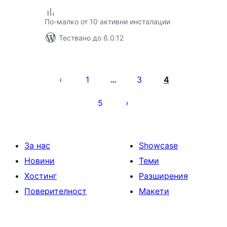
По-малко от 10 активни инсталации
Тествано до 6.0.12
Разделяне
на
1
3
4
…
публикациите
5
на
страници
За нас
Showcase
Новини
Теми
Хостинг
Разширения
Поверителност
Макети