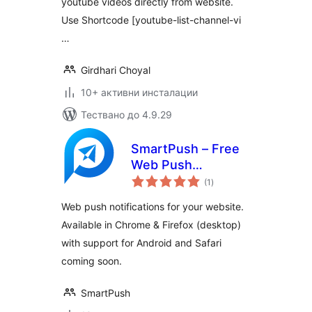
youtube videos directly from website.
Use Shortcode [youtube-list-channel-vi
…
Girdhari Choyal
10+ активни инсталации
Тествано до 4.9.29
SmartPush – Free
Web Push
общо
Notifications
(1
)
оценки
Web push notifications for your website.
Available in Chrome & Firefox (desktop)
with support for Android and Safari
coming soon.
SmartPush