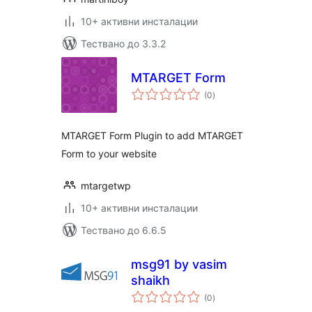
10+ активни инсталации
Тествано до 3.3.2
MTARGET Form
общо
(0
)
оценки
MTARGET Form Plugin to add MTARGET
Form to your website
mtargetwp
10+ активни инсталации
Тествано до 6.6.5
msg91 by vasim
shaikh
общо
(0
)
оценки