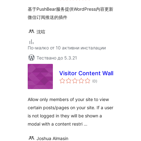
基于PushBear服务提供WordPress内容更新
微信订阅推送的插件
沈唁
По-малко от 10 активни инсталации
Тествано до 5.3.21
Visitor Content Wall
общо
(0
)
оценки
Allow only members of your site to view
certain posts/pages on your site. If a user
is not logged in they will be shown a
modal with a content restri …
Joshua Almasin