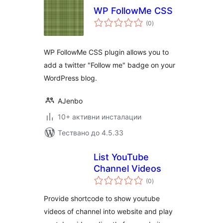
WP FollowMe CSS
общо
(0
)
оценки
WP FollowMe CSS plugin allows you to
add a twitter "Follow me" badge on your
WordPress blog.
AJenbo
10+ активни инсталации
Тествано до 4.5.33
List YouTube
Channel Videos
общо
(0
)
оценки
Provide shortcode to show youtube
videos of channel into website and play