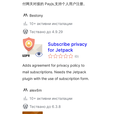
付网关对接的 Payjs,支持个人用户注册。
Bestony
10+ активни инсталации
Тествано до 4.9.29
Subscribe privacy
for Jetpack
общо
(0
)
оценки
Adds agreement for privacy policy to
mail subscriptions. Needs the Jetpack
plugin with the use of subscription form.
alex6m
10+ активни инсталации
Тествано до 6.3.8