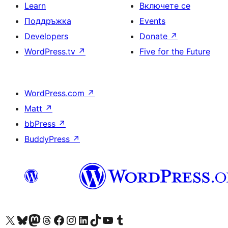
Learn
Включете се
Поддръжка
Events
Developers
Donate
↗
WordPress.tv
↗
Five for the Future
WordPress.com
↗
Matt
↗
bbPress
↗
BuddyPress
↗
Visit our X (formerly Twitter) account
Visit our Bluesky account
Visit our Mastodon account
Visit our Threads account
Посетете нашата страница във Facebook
Посетете нашия профил в Instagram
Посетете нашия профил в LinkedIn
Visit our TikTok account
Visit our YouTube channel
Visit our Tumblr account