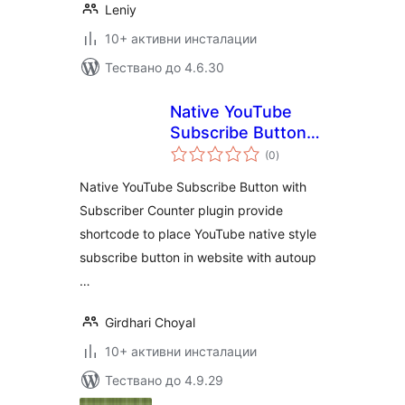
Leniy
10+ активни инсталации
Тествано до 4.6.30
Native YouTube
Subscribe Button
общо
with Subscriber
(0
)
оценки
Counter
Native YouTube Subscribe Button with
Subscriber Counter plugin provide
shortcode to place YouTube native style
subscribe button in website with autoup
…
Girdhari Choyal
10+ активни инсталации
Тествано до 4.9.29