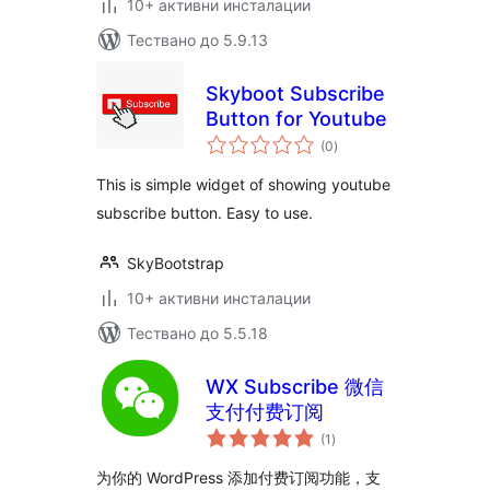
10+ активни инсталации
Тествано до 5.9.13
Skyboot Subscribe
Button for Youtube
общо
(0
)
оценки
This is simple widget of showing youtube
subscribe button. Easy to use.
SkyBootstrap
10+ активни инсталации
Тествано до 5.5.18
WX Subscribe 微信
支付付费订阅
общо
(1
)
оценки
为你的 WordPress 添加付费订阅功能，支