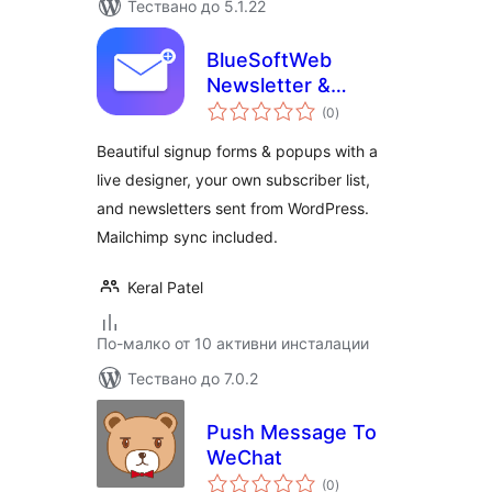
Тествано до 5.1.22
BlueSoftWeb
Newsletter &
общо
Signup Forms
(0
)
оценки
Beautiful signup forms & popups with a
live designer, your own subscriber list,
and newsletters sent from WordPress.
Mailchimp sync included.
Keral Patel
По-малко от 10 активни инсталации
Тествано до 7.0.2
Push Message To
WeChat
общо
(0
)
оценки