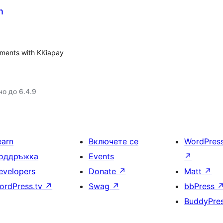
n
yments with KKiapay
но до 6.4.9
earn
Включете се
WordPres
оддръжка
Events
↗
evelopers
Donate
↗
Matt
↗
ordPress.tv
↗
Swag
↗
bbPress
BuddyPre