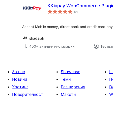
KKiapay WooCommerce Plugi
общо
(2
)
оценки
Accept Mobile money, direct bank and credit card pa
shadaiali
400+ активни инсталации
Тества
За нас
Showcase
L
Новини
Теми
П
Хостинг
Разширения
D
Поверителност
Макети
W