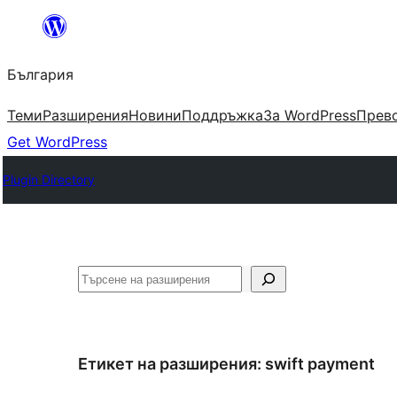
Към
съдържанието
България
Теми
Разширения
Новини
Поддръжка
За WordPress
Прево
Get WordPress
Plugin Directory
Търсене
Етикет на разширения:
swift payment