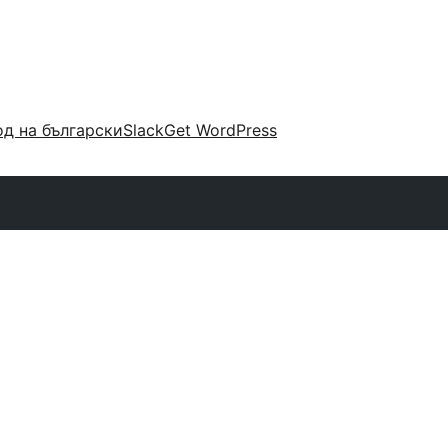
д на български
Slack
Get WordPress