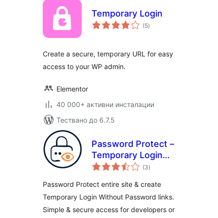
Temporary Login
общо
(5
)
оценки
Create a secure, temporary URL for easy
access to your WP admin.
Elementor
40 000+ активни инсталации
Тествано до 6.7.5
Password Protect –
Temporary Login
общо
Without Password
(3
)
оценки
& Password
Password Protect entire site & create
Protect Entire Site
Temporary Login Without Password links.
Simple & secure access for developers or