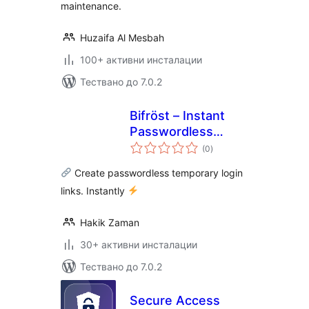
maintenance.
Huzaifa Al Mesbah
100+ активни инсталации
Тествано до 7.0.2
Bifröst – Instant
Passwordless
общо
Temporary Login
(0
)
оценки
Links
Create passwordless temporary login
links. Instantly
Hakik Zaman
30+ активни инсталации
Тествано до 7.0.2
Secure Access