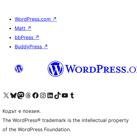
WordPress.com
↗
Matt
↗
bbPress
↗
BuddyPress
↗
Visit our X (formerly Twitter) account
Visit our Bluesky account
Visit our Mastodon account
Visit our Threads account
Посетете нашата страница във Facebook
Посетете нашия профил в Instagram
Посетете нашия профил в LinkedIn
Visit our TikTok account
Visit our YouTube channel
Visit our Tumblr account
Кодът е поезия.
The WordPress® trademark is the intellectual property
of the WordPress Foundation.