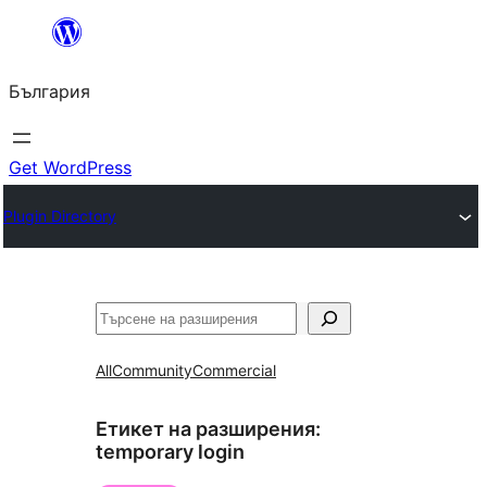
Към
съдържанието
България
Get WordPress
Plugin Directory
Търсене
All
Community
Commercial
Етикет на разширения:
temporary login