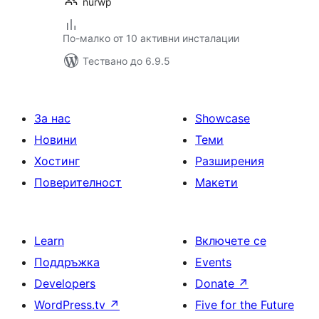
nurwp
По-малко от 10 активни инсталации
Тествано до 6.9.5
За нас
Showcase
Новини
Теми
Хостинг
Разширения
Поверителност
Макети
Learn
Включете се
Поддръжка
Events
Developers
Donate
↗
WordPress.tv
↗
Five for the Future