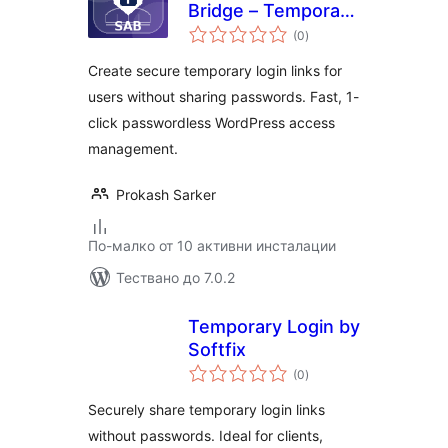
Bridge – Temporary
общо
Login Without
(0
)
оценки
Password & Secure
Create secure temporary login links for
Access
users without sharing passwords. Fast, 1-
click passwordless WordPress access
management.
Prokash Sarker
По-малко от 10 активни инсталации
Тествано до 7.0.2
Temporary Login by
Softfix
общо
(0
)
оценки
Securely share temporary login links
without passwords. Ideal for clients,