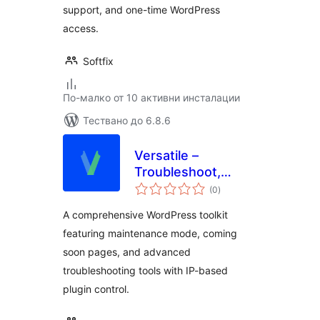
support, and one-time WordPress
access.
Softfix
По-малко от 10 активни инсталации
Тествано до 6.8.6
Versatile –
Troubleshoot,
общо
Temporary Login,
(0
)
оценки
Quick Action,
A comprehensive WordPress toolkit
Maintenance &
featuring maintenance mode, coming
Comingsoon Mode
soon pages, and advanced
troubleshooting tools with IP-based
plugin control.