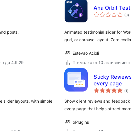
Aha Orbit Test
о
(0
)
о
and posts.
Animated testimonial slider for Wor
grid, or carousel layout. Zero cod
Estevao Acioli
но до 4.9.29
По-малко от 10 активни инс
Sticky Reviews
every page
о
(1
)
оц
e slider layouts, with simple
Show client reviews and feedback in
every page that helps attract mor
bPlugins