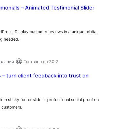
imonials – Animated Testimonial Slider
бщо
ценки
dPress. Display customer reviews in a unique orbital,
ing needed.
талации
Тествано до 7.0.2
 – turn client feedback into trust on
бщо
енки
 a sticky footer slider – professional social proof on
e customers.