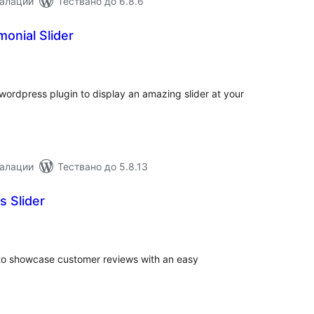
талации
Тествано до 6.8.6
onial Slider
бщо
енки
 wordpress plugin to display an amazing slider at your
талации
Тествано до 5.8.13
s Slider
бщо
ценки
r to showcase customer reviews with an easy