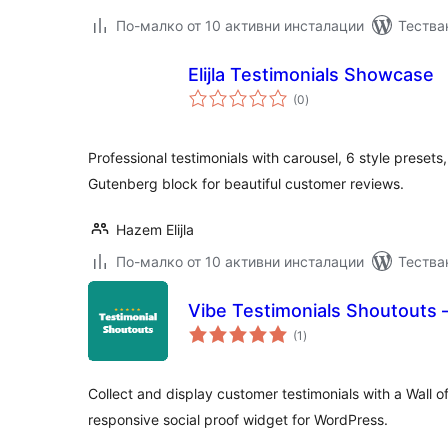
По-малко от 10 активни инсталации
Тества
Elijla Testimonials Showcase
общо
(0
)
оценки
Professional testimonials with carousel, 6 style preset
Gutenberg block for beautiful customer reviews.
Hazem Elijla
По-малко от 10 активни инсталации
Тестван
Vibe Testimonials Shoutouts –
общо
(1
)
оценки
Collect and display customer testimonials with a Wall of
responsive social proof widget for WordPress.