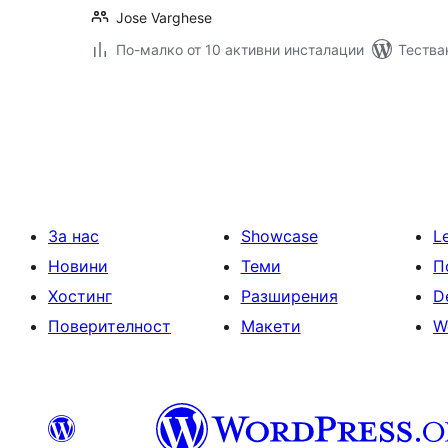
Jose Varghese
По-малко от 10 активни инсталации
Тестван
Разделяне
на
публикациите
на
страници
За нас
Showcase
L
Новини
Теми
П
Хостинг
Разширения
D
Поверителност
Макети
W