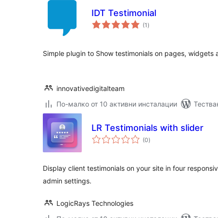
IDT Testimonial
общо
(1
)
оценки
Simple plugin to Show testimonials on pages, widgets 
innovativedigitalteam
По-малко от 10 активни инсталации
Тества
LR Testimonials with slider
общо
(0
)
оценки
Display client testimonials on your site in four responsiv
admin settings.
LogicRays Technologies