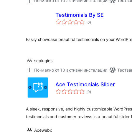
По-малко от 10 активни инсталации
Тестван
Testimonials By SE
общо
(0
)
оценки
Easily showcase beautiful testimonials on your WordPre
seplugins
По-малко от 10 активни инсталации
Тества
Ace Testimonials Slider
общо
(0
)
оценки
A sleek, responsive, and highly customizable WordPres
testimonials and customer reviews in a beautiful slider 
Acewebx