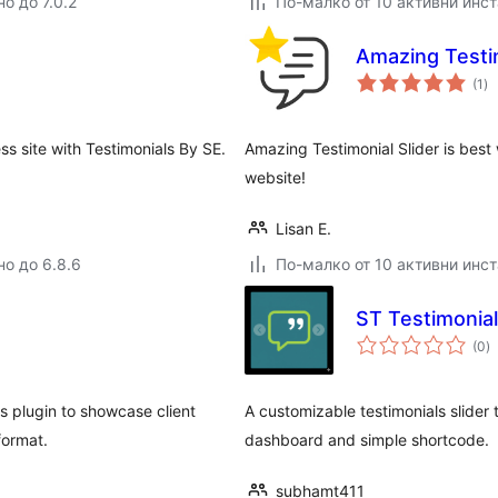
о до 7.0.2
По-малко от 10 активни инс
Amazing Testim
о
(1
)
оц
ss site with Testimonials By SE.
Amazing Testimonial Slider is best
website!
Lisan E.
но до 6.8.6
По-малко от 10 активни инс
ST Testimonial
о
(0
)
о
s plugin to showcase client
A customizable testimonials slide
format.
dashboard and simple shortcode.
subhamt411