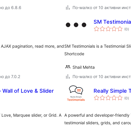
но до 6.8.6
По-малко от 10 активни инс
SM Testimonial
о
(0
)
о
s, AJAX pagination, read more, and
SM Testimonials is a Testimonial Sl
Shortcode
Shail Mehta
о до 7.0.2
По-малко от 10 активни инс
 Wall of Love & Slider
Really Simple 
о
(0
)
о
 Love, Marquee slider, or Grid. A
A powerful and developer-friendly 
testimonial sliders, grids, and caro