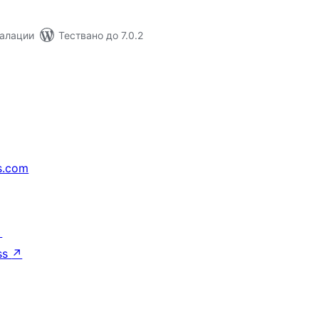
талации
Тествано до 7.0.2
s.com
↗
ss
↗