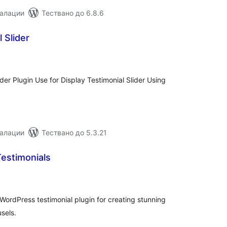
талации
Тествано до 6.8.6
 Slider
бщо
ценки
ider Plugin Use for Display Testimonial Slider Using
талации
Тествано до 5.3.21
Testimonials
бщо
ценки
WordPress testimonial plugin for creating stunning
usels.