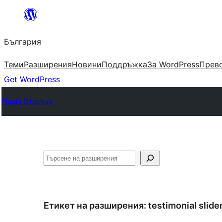
Към
съдържанието
България
Теми
Разширения
Новини
Поддръжка
За WordPress
Прево
Get WordPress
Plugin Directory
Търсене
Етикет на разширения:
testimonial slide