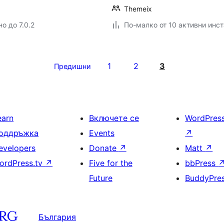
Themeix
о до 7.0.2
По-малко от 10 активни инс
1
2
3
Предишни
earn
Включете се
WordPres
оддръжка
Events
↗
evelopers
Donate
↗
Matt
↗
ordPress.tv
↗
Five for the
bbPress
Future
BuddyPre
България