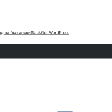
д на български
Slack
Get WordPress
r