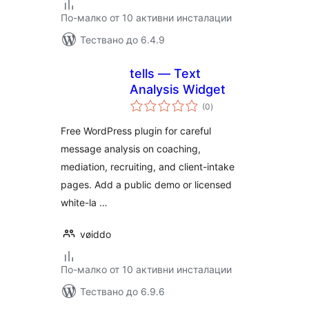
По-малко от 10 активни инсталации
Тествано до 6.4.9
tells — Text
Analysis Widget
общо
(0
)
оценки
Free WordPress plugin for careful
message analysis on coaching,
mediation, recruiting, and client-intake
pages. Add a public demo or licensed
white-la …
vøiddo
По-малко от 10 активни инсталации
Тествано до 6.9.6