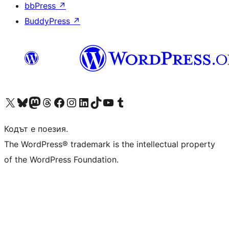
bbPress
↗
BuddyPress
↗
Visit our X (formerly Twitter) account
Visit our Bluesky account
Visit our Mastodon account
Visit our Threads account
Посетете нашата страница във Facebook
Посетете нашия профил в Instagram
Посетете нашия профил в LinkedIn
Visit our TikTok account
Visit our YouTube channel
Visit our Tumblr account
Кодът е поезия.
The WordPress® trademark is the intellectual property
of the WordPress Foundation.