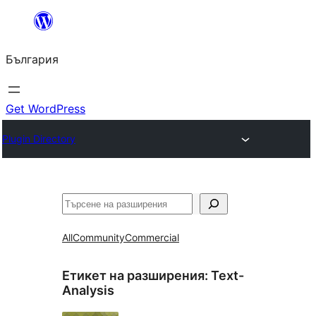
Към
съдържанието
България
Get WordPress
Plugin Directory
Търсене
All
Community
Commercial
Етикет на разширения:
Text-
Analysis