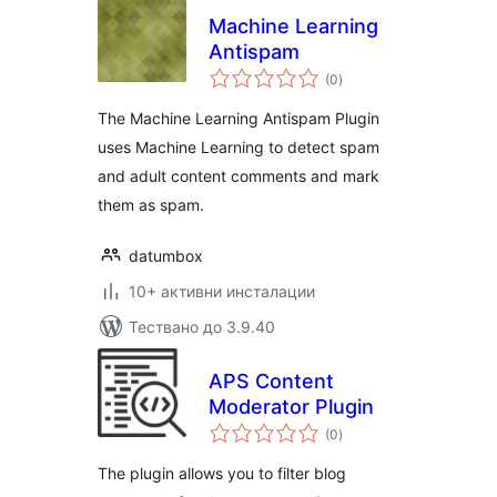
Machine Learning
Antispam
общо
(0
)
оценки
The Machine Learning Antispam Plugin
uses Machine Learning to detect spam
and adult content comments and mark
them as spam.
datumbox
10+ активни инсталации
Тествано до 3.9.40
APS Content
Moderator Plugin
общо
(0
)
оценки
The plugin allows you to filter blog