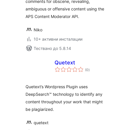
comments for obscene, revealing,
ambiguous or offensive content using the
APS Content Moderator API.
Niko
10+ активни инсталации
Тествано до 5.8.14
Quetext
общо
(0
)
оценки
Quetext’s Wordpress Plugin uses
DeepSearch™ technology to identify any
content throughout your work that might
be plagiarized.
quetext