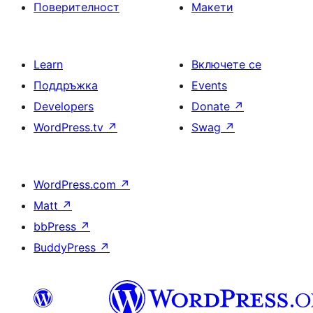
Поверителност
Макети
Learn
Включете се
Поддръжка
Events
Developers
Donate
↗
WordPress.tv
↗
Swag
↗
WordPress.com
↗
Matt
↗
bbPress
↗
BuddyPress
↗