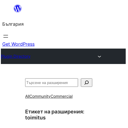
Към
съдържанието
България
Get WordPress
Plugin Directory
Търсене
All
Community
Commercial
Етикет на разширения:
toimitus