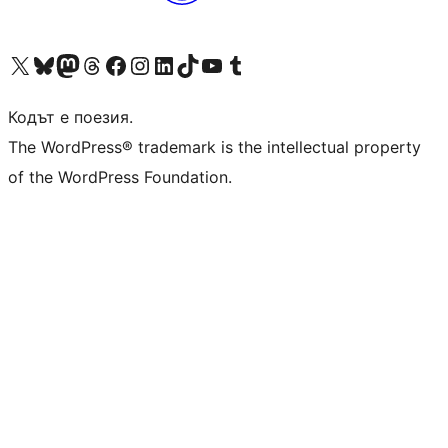
Visit our X (formerly Twitter) account
Visit our Bluesky account
Visit our Mastodon account
Visit our Threads account
Посетете нашата страница във Facebook
Посетете нашия профил в Instagram
Посетете нашия профил в LinkedIn
Visit our TikTok account
Visit our YouTube channel
Visit our Tumblr account
Кодът е поезия.
The WordPress® trademark is the intellectual property
of the WordPress Foundation.