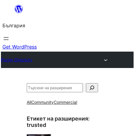
Към
съдържанието
България
Get WordPress
Plugin Directory
Търсене
All
Community
Commercial
Етикет на разширения:
trusted