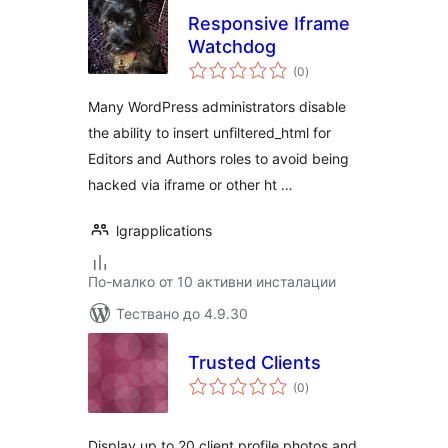
Responsive Iframe
Watchdog
общо
(0
)
оценки
Many WordPress administrators disable
the ability to insert unfiltered_html for
Editors and Authors roles to avoid being
hacked via iframe or other ht …
lgrapplications
По-малко от 10 активни инсталации
Тествано до 4.9.30
Trusted Clients
общо
(0
)
оценки
Display up to 20 client profile photos and