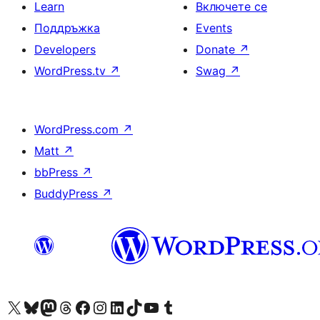
Learn
Включете се
Поддръжка
Events
Developers
Donate
↗
WordPress.tv
↗
Swag
↗
WordPress.com
↗
Matt
↗
bbPress
↗
BuddyPress
↗
Visit our X (formerly Twitter) account
Visit our Bluesky account
Visit our Mastodon account
Visit our Threads account
Посетете нашата страница във Facebook
Посетете нашия профил в Instagram
Посетете нашия профил в LinkedIn
Visit our TikTok account
Visit our YouTube channel
Visit our Tumblr account