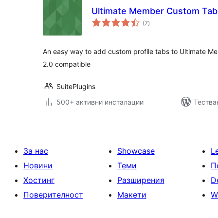
Ultimate Member Custom Tab B
общо
(7
)
оценки
An easy way to add custom profile tabs to Ultimate M
2.0 compatible
SuitePlugins
500+ активни инсталации
Тества
За нас
Showcase
L
Новини
Теми
П
Хостинг
Разширения
D
Поверителност
Макети
W