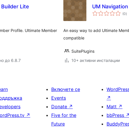
uilder Lite
UM Navigatio
о
(0
)
о
ember Profile. Ultimate Member
An easy way to add Ultimate Memb
compatible
SuitePlugins
но до 6.8.7
10+ активни инсталации
earn
Включете се
WordPres
оддръжка
Events
↗
evelopers
Donate
↗
Matt
↗
ordPress.tv
↗
Five for the
bbPress
Future
BuddyPre