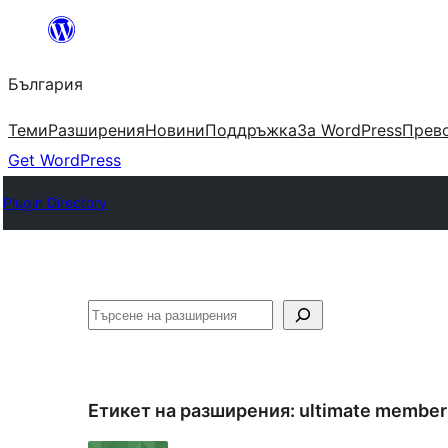
Към
съдържанието
България
Теми
Разширения
Новини
Поддръжка
За WordPress
Прево
Get WordPress
Plugin Directory
Търсене
Етикет на разширения:
ultimate member 