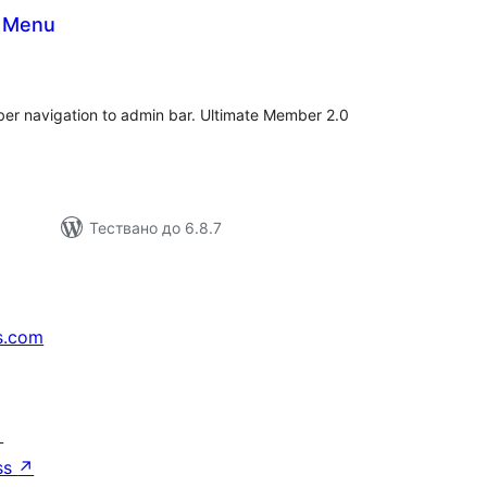
n Menu
бщо
ценки
er navigation to admin bar. Ultimate Member 2.0
Тествано до 6.8.7
s.com
↗
ss
↗