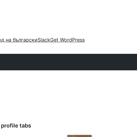
д на български
Slack
Get WordPress
profile tabs