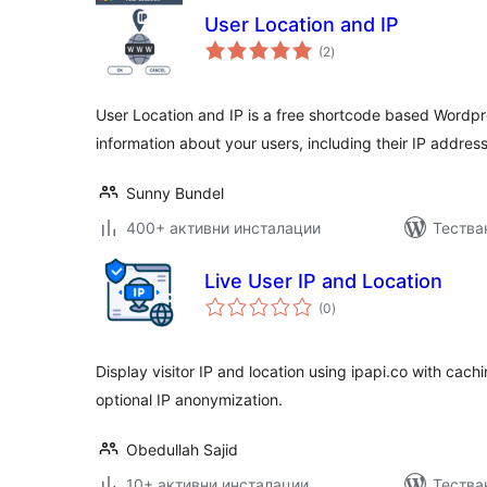
User Location and IP
общо
(2
)
оценки
User Location and IP is a free shortcode based Wordpre
information about your users, including their IP addres
Sunny Bundel
400+ активни инсталации
Тества
Live User IP and Location
общо
(0
)
оценки
Display visitor IP and location using ipapi.co with cachi
optional IP anonymization.
Obedullah Sajid
10+ активни инсталации
Тестван