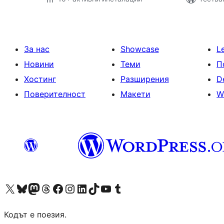
За нас
Showcase
L
Новини
Теми
П
Хостинг
Разширения
D
Поверителност
Макети
W
Visit our X (formerly Twitter) account
Visit our Bluesky account
Visit our Mastodon account
Visit our Threads account
Посетете нашата страница във Facebook
Посетете нашия профил в Instagram
Посетете нашия профил в LinkedIn
Visit our TikTok account
Visit our YouTube channel
Visit our Tumblr account
Кодът е поезия.