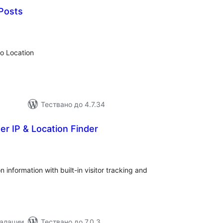
Posts
бщо
ценки
eo Location
Тествано до 4.7.34
r IP & Location Finder
бщо
ценки
n information with built-in visitor tracking and
талации
Тествано до 7.0.3