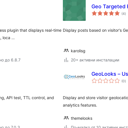
Geo Targeted 
о
(4
)
о
ss plugin that displays real-time
Display posts based on visitor's G
s, loca …
karolisg
но до 6.8.7
20+ активни инсталации
GeoLooks – Use
о
(0
)
о
ng, API test, TTL control, and
Display and store visitor geolocatio
analytics features.
themelooks
о до 7.0.3
По-малко от 10 активни инс