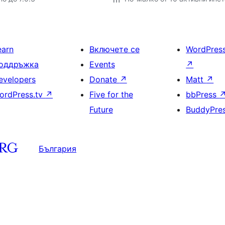
earn
Включете се
WordPres
оддръжка
Events
↗
evelopers
Donate
↗
Matt
↗
ordPress.tv
↗
Five for the
bbPress
Future
BuddyPre
България