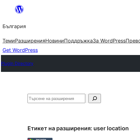
Към
съдържанието
България
Теми
Разширения
Новини
Поддръжка
За WordPress
Прево
Get WordPress
Plugin Directory
Търсене
Етикет на разширения:
user location